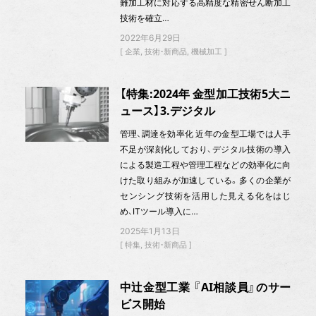
難加工材に対応する高精度な精密せん断加工
技術を確立…
2022年6月29日
企業
技術・新商品
機械加工
【特集:2024年 金型加工技術5大ニ
ュース】3.デジタル
管理、調達を効率化 近年の金型工場では人手
不足が深刻化しており、デジタル技術の導入
による製造工程や管理工程などの効率化に向
けた取り組みが加速している。多くの企業が
センシング技術を活用した見える化をはじ
め、ITツール導入に…
2025年1月13日
特集
技術・新商品
中辻金型工業 『AI相談員』のサー
ビス開始