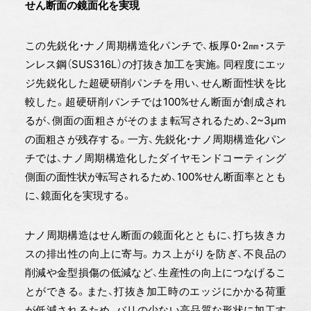
せん断面の鏡面化を実現
この先鋭化・ナノ周期構造化パンチで、板厚0・2㎜・ステ
ンレス鋼（SUS316L）の打抜き加工を実施。同程度にエッ
ジ先鋭化した超硬研削パンチを用い、せん断面性状を比
較した。超硬研削パンチでは100%せん断面が創成され
るが、側面の面粗さがそのまま転写されるため、2~3μm
の面粗さが残存する。一方、先鋭化・ナノ周期構造化パン
チでは、ナノ周期構造化したダイヤモンドコーティング
側面の面性状が転写されるため、100%せん断面率ととも
に、鏡面化を実現する。
ナノ周期構造はせん断面の鏡面化とともに、打ち抜きカ
スの排出性の向上に寄与。カス上がりを防ぎ、不良品の
削減や金型損傷の低減など、生産性の向上につなげるこ
とができる。また、打抜き加工時のエッジにかかる荷重
が低減されるため、バリの少ない高品質な形状に加工す