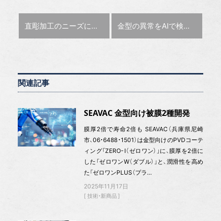
前の記事 :
次の記事 :
直彫加工のニーズに応え、横型の微細加工機を開発 塚田良彦氏(東洋機械製作所 取締役Th事業部長)【この人に聞く】
金型の異常をAIで検知するカメラシステム【金型応援隊】
関連記事
SEAVAC 金型向け被膜2種開発
膜厚2倍で寿命2倍も SEAVAC（兵庫県尼崎
市、06・6488・1501）は金型向けのPVDコーテ
ィング「ZERO-Ⅰ（ゼロワン）」に、膜厚を2倍に
した「ゼロワンW（ダブル）」と、潤滑性を高め
た「ゼロワンPLUS（プラ…
2025年11月17日
技術・新商品