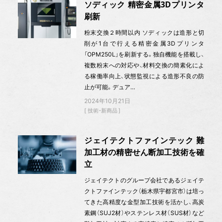
ソディック 精密金属3Dプリンタ
刷新
粉末交換２時間以内 ソディックは造形と切
削が1台で行える精密金属3Dプリンタ
「OPM250L」を刷新する。独自機能を搭載し、
複数粉末への対応や、材料交換の簡素化によ
る稼働率向上、状態監視による造形不良の防
止が可能。デュア…
2024年10月21日
技術・新商品
ジェイテクトファインテック 難
加工材の精密せん断加工技術を確
立
ジェイテクトのグループ会社であるジェイテ
クトファインテック（栃木県宇都宮市）は培っ
てきた高精度な金型加工技術を活かし、高炭
素鋼（SUJ2材）やステンレス材（SUS材）など