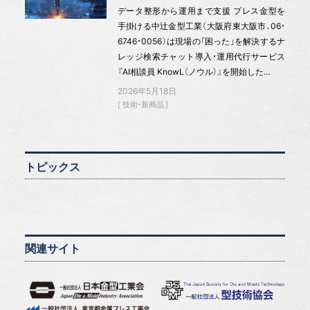
データ整形から運用まで支援 プレス金型を
手掛ける中辻金型工業（大阪府東大阪市、06・
6746・0056）は現場の「困った」を解決するナ
レッジ検索チャット導入・運用代行サービス
『AI相談員 KnowL（ノウル）』を開始した…
2026年5月18日
技術・新商品
トピックス
関連サイト