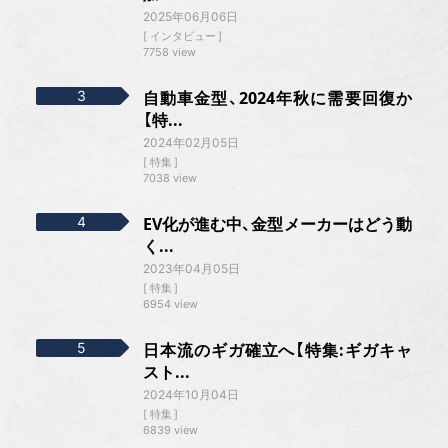
2025年06月06日
インタビュー
7758 view
自動車金型、2024年秋に需要回復か
【特...
2024年02月05日
特集
7038 view
EV化が進む中、金型メーカーはどう動
く...
2023年04月05日
特集
6954 view
日本流のギガ確立へ【特集:ギガキャ
スト...
2024年10月04日
特集
6839 view