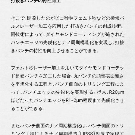
打抜きパンチの特性向上
そこで、開発したのがピコ秒やフェムト秒などの極短パ
ルスレーザー加工を応用した打抜きパンチの創成技術。
同技術によって、ダイヤモンドコーティングが施された
パンチエッジの先鋭化とナノ周期構造化を実現し、打抜
きパンチの特性を向上させることができる。
フェムト秒レーザー加工を用いてダイヤモンドコーテッ
ド超硬パンチを加工した場合、丸パンチの頭部表面粗さ
を平坦化する工程と、パンチ側面のトリミング工程によ
って、パンチエッジの先鋭化を実現する。従来、R20μm
ほどだったパンチエッジをR1~2μm程度まで先鋭化させ
ることができる。
また、パンチ側面のナノ周期構造化は、パンチ側面のトリ
ミング工程によるナノ周期構造（LIPSS）効果で実現す