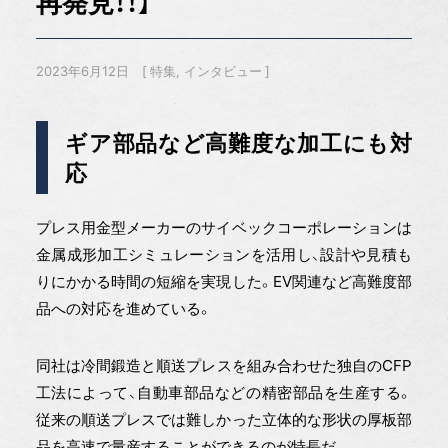
再発見！！】
2023年6月12日
特集
インタビュー
ギア部品など高難度な加工にも対
応
プレス用金型メーカーのサイベックコーポレーションは
金属成形加工シミュレーションを活用し、設計や見積も
りにかかる時間の短縮を実現した。EV関連など高難度部
品への対応を進めている。
同社は冷間鍛造と順送プレスを組み合わせた独自のCFP
工法によって、自動車部品などの精密部品を生産する。
従来の順送プレスでは難しかった立体的な形状の厚板部
品を高速で量産することができるのが特長だ。