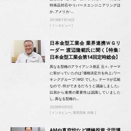
特殊品対応やリバースエンジニアリングほ
か、アメリカ・…
2019年7月14日
インタビュー
日本金型工業会 業界連携ＷＧリ
ーダー 渡辺隆範氏に聞く【特集：
日本金型工業会第14回定時総会】
異なる型種のアライアンス発足 元々、テーマ
に挙がっていたのは「価格決定力を向上」ワー
キンググループ（WG）でした。テーマが広範
なので、何ができるだろうと議論しました。
以前から連携の重要性は認識していました
し、異なる型種の…
2026年6月5日
インタビュー
業界団体
特集
AMや真空炉など積極投資 北田博