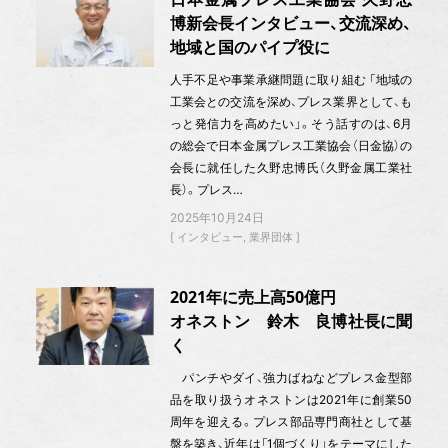
博新会長インタビュー、交流深め、
地域と国のパイプ役に
人手不足や事業承継問題に取り組む 「地域の
工業会との交流を深め、プレス業界として、も
っと発信力を高めたい」。そう話すのは、6月
の総会で日本金属プレス工業協会（日金協）の
会長に就任した久野忠博氏（久野金属工業社
長）。プレス…
2025年10月24日
インタビュー
業界団体
2021年に売上高50億円
オネストン 鈴木 良博社長に聞
く
パンチやダイ、強力ばねなどプレス金型部
品を取り扱うオネストンは2021年に創業50
周年を迎える。プレス部品専門商社として基
盤を築き、近年は「1個づくり」をテーマにした