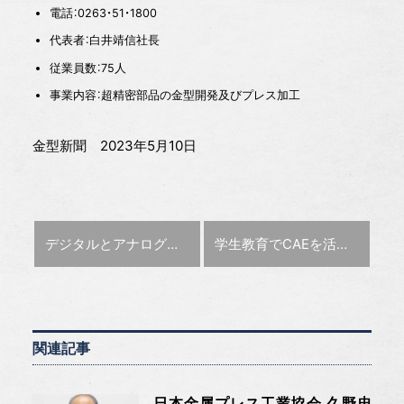
電話：0263・51・1800
代表者：白井靖信社長
従業員数：75人
事業内容：超精密部品の金型開発及びプレス加工
金型新聞 2023年5月10日
前の記事 :
次の記事 :
デジタルとアナログ融合し、型づくりの構想力鍛える 八光技研【特集:シミュレーションの使い方再発見！！】
学生教育でCAEを活用 岩手大学【特集:シミュレーションの使い方再発見！！】
関連記事
日本金属プレス工業協会 久野忠