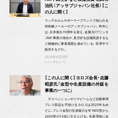
治氏（アッサブジャパン社長）【こ
の人に聞く】
ウッデホルムやボーラーブランドで知られる
特殊鋼メーカーのアッサブジャパン。昨年に
は、日本進出70周年を迎え、金属3Dプリンタ
（AM）事業の強化や、真空炉を設備投資するな
ど積極的に事業展開を進めている。世界中で
販売するグロ…
2024年4月29日
インタビュー
【この人に聞く】ヨロズ会長・志藤
昭彦氏「金型や生産設備の外販を
事業の一つに」
サスペンションやリヤビームなど自動車用
プレス部品を手掛けるヨロズは2023年をめ
どに、プレス金型の生産能力を年1600型から
2400型の1.5倍に引き上げる。生産増強に合