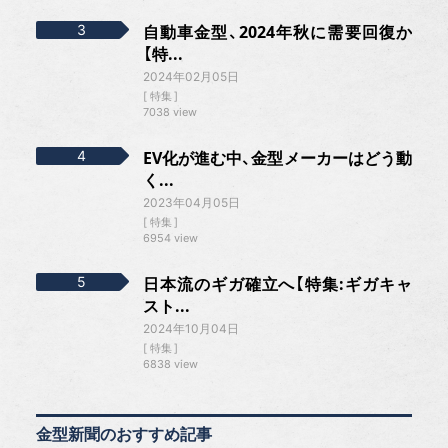
自動車金型、2024年秋に需要回復か
【特...
2024年02月05日
特集
7038 view
EV化が進む中、金型メーカーはどう動
く...
2023年04月05日
特集
6954 view
日本流のギガ確立へ【特集:ギガキャ
スト...
2024年10月04日
特集
6838 view
金型新聞のおすすめ記事