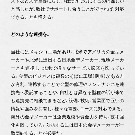
ストなど大型需要に対し、1社だけで対応するのは難しい
と感じたが、数社でサポートし合うことができれば、対応
できることも増える。
どのような連携を。
当社にはメキシコ工場があり、北米でアメリカの金型メ
ーカーや北米に進出する日系金型メーカー、現地メーカ
ーとも連携し、北米で様々なサービス拡充を図ってい
る。金型のビジネスは顧客のそばに工場（拠点）がある方
が有利。連携することで金型の修理やメンテナンスを連
携先へ委託することや、自社とは異なる型種の話が来て
も連携先に相談できるなど、設備、技術、営業面で互いの
情報や強みを共有し、様々な需要、ニーズに対応できる。
海外の金型メーカーは企業規模や資金力を持ち、技術強
化も図っている。対抗するには日本の金型メーカーが一
致団結することが必要だ。