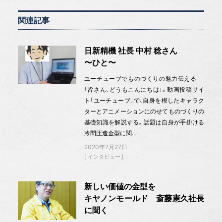
関連記事
日新精機 社長 中村 稔さん
〜ひと〜
ユーチューブでものづくりの魅力伝える
「皆さん、どうもこんにちは」。動画投稿サイ
ト「ユーチューブ」で、自身を模したキャラク
ターとアニメーションにのせてものづくりの
基礎知識を解説する。話題は自身が手掛ける
冷間圧造金型に関…
2020年7月27日
インタビュー
新しい価値の金型を
キヤノンモールド 斎藤憲久社長
に聞く