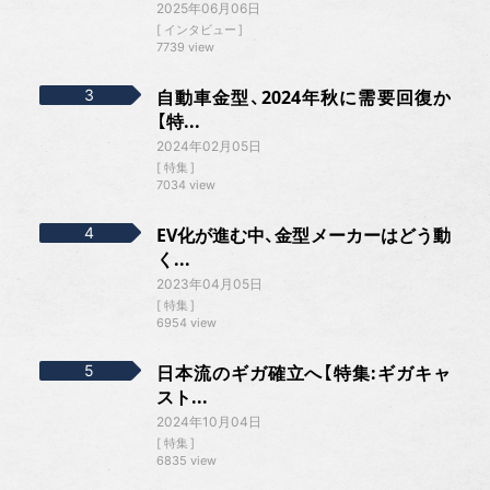
2025年06月06日
インタビュー
7739 view
自動車金型、2024年秋に需要回復か
【特...
2024年02月05日
特集
7034 view
EV化が進む中、金型メーカーはどう動
く...
2023年04月05日
特集
6954 view
日本流のギガ確立へ【特集:ギガキャ
スト...
2024年10月04日
特集
6835 view