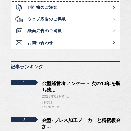
刊行物のご注文
ウェブ広告のご掲載
紙面広告のご掲載
お問い合わせ
記事ランキング
金型経営者アンケート 次の10年を勝
ち残...
2023年02月01日
特集
12079 view
金型・プレス加工メーカーと精密板金
加...