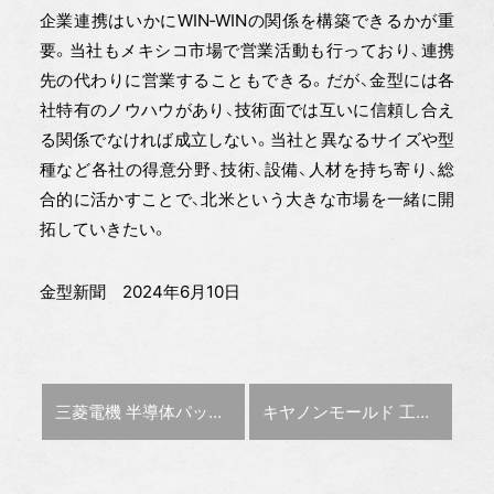
企業連携はいかにWIN‐WINの関係を構築できるかが重
要。当社もメキシコ市場で営業活動も行っており、連携
先の代わりに営業することもできる。だが、金型には各
社特有のノウハウがあり、技術面では互いに信頼し合え
る関係でなければ成立しない。当社と異なるサイズや型
種など各社の得意分野、技術、設備、人材を持ち寄り、総
合的に活かすことで、北米という大きな市場を一緒に開
拓していきたい。
金型新聞 2024年6月10日
前の記事 :
次の記事 :
三菱電機 半導体パッケージ仕様機による高精度梨地加工技術【金型テクノラボ】
キヤノンモールド 工数削減し、生産能力向上【Innovation〜革新に挑む〜vol.8】