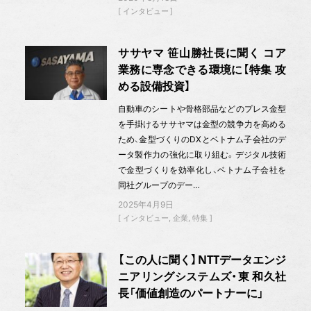
インタビュー
ササヤマ 笹山勝社長に聞く コア
業務に専念できる環境に【特集 攻
める設備投資】
自動車のシートや骨格部品などのプレス金型
を手掛けるササヤマは金型の競争力を高める
ため、金型づくりのDXとベトナム子会社のデ
ータ製作力の強化に取り組む。デジタル技術
で金型づくりを効率化し、ベトナム子会社を
同社グループのデー…
2025年4月9日
インタビュー
企業
特集
【この人に聞く】NTTデータエンジ
ニアリングシステムズ・東 和久社
長「価値創造のパートナーに」