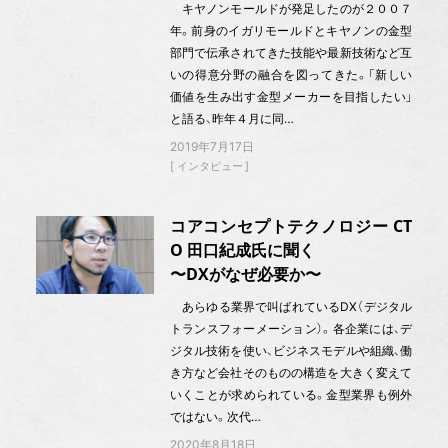
キヤノンモールドが発足したのが２００７
年。前身のイガリモールドとキヤノンの金型
部門で伝承されてきた技能や最新技術など互
いの得意分野の融合を図ってきた。「新しい
価値を生み出す金型メーカーを目指したい」
と語る、昨年４月に同…
2019年7月17日
インタビュー
コアコンセプトテクノロジー CT
O 田口紀成氏に聞く
〜DXがなぜ必要か〜
あらゆる業界で叫ばれているDX（デジタル
トランスフォーメーション）。各企業には、デ
ジタル技術を使い、ビジネスモデルや組織、働
き方など会社そのものの構造を大きく変えて
いくことが求められている。金型業界も例外
ではない。次代…
2020年8月18日