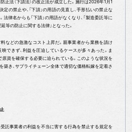
等防止法（下請法）の改正法が成立した。施行は2026年1月1
決定の禁止や、「下請」の用語の見直し、手形払いの禁止な
）。法律名からも「下請」の用語がなくなり、「製造委託等に
延等の防止に関する法律」となった。
材料などの急激なコスト上昇だ。親事業者から業務を請け
反映できず、利益を圧迫しているケースが多々あった。ま
で原資を確保する必要に迫られている。このような状況を
を築き、サプライチェーン全体で適切な価格転嫁を定着さ
止
小受託事業者の利益を不当に害する行為を禁止する規定を