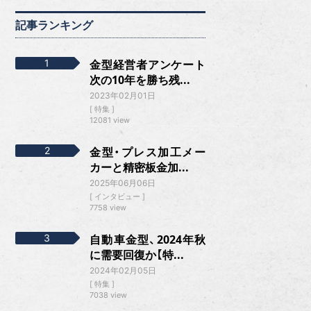
記事ランキング
金型経営者アンケート
次の10年を勝ち残...
2023年02月01日
特集
12081 view
金型・プレス加工メー
カーと精密板金加...
2025年06月06日
インタビュー
7758 view
自動車金型、2024年秋
に需要回復か【特...
2024年02月05日
特集
7038 view