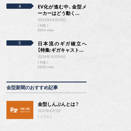
EV化が進む中、金型メ
ーカーはどう動く...
2023年04月05日
特集
6954 view
日本流のギガ確立へ
【特集:ギガキャスト...
2024年10月04日
特集
6839 view
金型新聞のおすすめ記事
金型しんぶんとは？
2021年4月1日
コラム