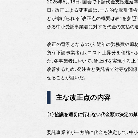
2025年5月16日、国会で下請代金支払遅延
日。改正による変更点は、一方的な取引価格
どが挙げられる（改正点の概要は表1を参照
係る中小受託事業者に対する代金の支払の遅
改正の背景となるのが、近年の労務費や原
負う下請事業者は、コスト上昇分を価格へ
た、各事業者において、賃上げを実現する上
改善するため、発注者と受託者で対等な関係
せることが狙いだ。
主な改正点の内容
（1）協議を適切に行わない代金額の決定の禁
委託事業者が一方的に代金を決定して、中