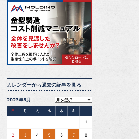
カレンダーから過去の記事を見る
2026年8月
日
月
火
水
木
金
土
1
2
3
4
5
6
7
8