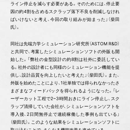
ライン停止を減らす必要がある。そのためには、停止要
因の約4割を占めるスクラップ落下不良を削減しなけれ
ばいけないと考え、今回の取り組みが始まった」（柴田
氏）。
同社は先端力学シミュレーション研究所（ASTOM R&D）
と共同で、考案したシミュレーションソフトの外販も開
始した。「弊社の金型設計の約8割は社外に委託してい
る。社外の設計者にも同様のシミュレーション機能を提
供し、設計品質を向上したいと考えた」（柴田氏）。また、
外販を始めたことにより、1社単独では得られなかったさ
まざまなフィードバックを得られるようになった。「レ
ーザーカット工程で2~3時間おきにライン停止し、スク
ラップ清掃していた会社が、シミュレーションソフトを
導入後、2日間無停止で連続稼働した事例も出ている」
（柴田氏）。このような結果をシミュレーションソフトに
取り込むことで、さらなる機能改善を進めている。