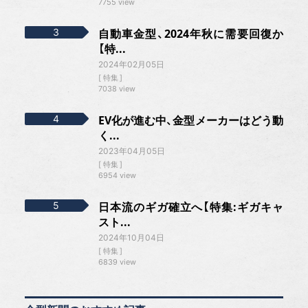
7755 view
自動車金型、2024年秋に需要回復か
【特...
2024年02月05日
特集
7038 view
EV化が進む中、金型メーカーはどう動
く...
2023年04月05日
特集
6954 view
日本流のギガ確立へ【特集:ギガキャ
スト...
2024年10月04日
特集
6839 view