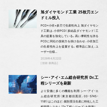
旭ダイヤモンド工業 25枚刃エン
ドミル投入
PCD×小径×多刃で生産性向上 旭ダイヤモン
ド工業は、小径PCD（多結晶ダイヤモンド）工
具の提案を強化している。高い摩耗性を誇る
PCDに同社の技術力を掛け合わせ、小径加工
の生産性向上を提案する。標準品に加え、ユ
ーザー仕様…
2026年4月22日
技術・新商品
シー・アイ・エム総合研究所 Dr.工
程シリーズを刷新
より安価に多くの機能を利用 シー・アイ・エ
ム総合研究所（東京都目黒区、03・5745・
1181）はこのほど、個別受注生産に特化した工
程管理システム「Dr.工程シリーズ」を刷新し、