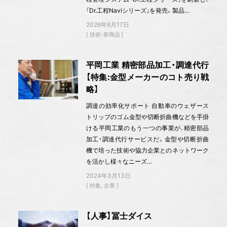
「Dr.工程Naviシリーズ」を発売。製品…
2026年6月17日
技術・新商品
平岡工業 精密部品加工・調達代行
【特集:金型メーカーのコト売り戦
略】
調達の効率化サポート 自動車のウェザース
トリップのゴム金型や切断折曲機などを手掛
ける平岡工業のもう一つの事業が、精密部品
加工・調達代行サービスだ。金型や切断折曲
機で培った技術や協力企業とのネットワーク
を活かし様々なニーズ…
2024年3月13日
特集
企業
【人事】冨士ダイス