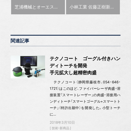
前の記事 :
次の記事 :
芝浦機械とオーエスジーダイヤモンドツール 「Diamond Cutting Tool Forum 2025」を開催
小林工業 佐藤正樹新社長インタビュー、利益向上し夢を持てる会社に
関連記事
テクノコート ゴーグル付きハン
ディトーチを開発
手元拡大し超精密肉盛
テクノコート（静岡県藤枝市、054・646・
1721）はこのほど、ファイバーレーザ肉盛・溶
接装置「スマートレーザー」の肉盛・溶接用ハ
ンディトーチ「スマートゴーグル+スマートト
ーチ」（特許出願中）を開発した。小型トーチ
に…
2018年3月10日
技術・新商品