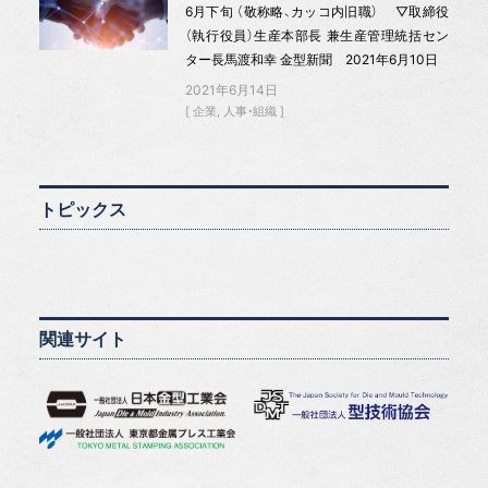
6月下旬 （敬称略、カッコ内旧職） ▽取締役
（執行役員）生産本部長 兼生産管理統括セン
ター長馬渡和幸 金型新聞 2021年6月10日
2021年6月14日
企業
人事・組織
トピックス
関連サイト