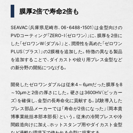
膜厚2倍で寿命2倍も
SEAVAC（兵庫県尼崎市、06・6488・1501）は金型向けの
PVDコーティング「ZERO-Ⅰ（ゼロワン）」に、膜厚を2倍に
した「ゼロワンW（ダブル）」と、潤滑性を高めた「ゼロワン
PLUS（プラス）」の2膜種を追加した。特徴の異なる製品
を追加することで、ダイカストや絞り用プレス金型など
の新分野の開拓につなげる。
開発したゼロワンダブルは従来4～6μmだった膜厚を8
～10μmと2倍の厚さにした。硬さは3600HV（ビッカー
ズ）を確保し、金型の長寿命化に貢献する。試験導入した
プレス部品メーカーでは「寿命が2倍になった」（岡本貴
博事業統括本部本部長）という。従来の冷間プレスや冷
間鍛造向けに加え、ホットスタンプ用やダイカスト金型
など過酷な環境下で使われる金型に提案する。