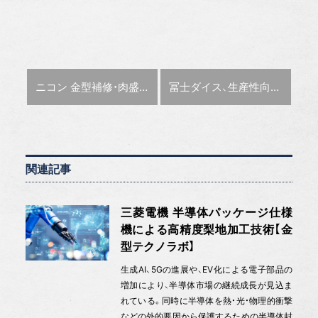
前の記事 :
次の記事 :
ニコン 金型補修・肉盛り溶接工程の自動化、金属3Dプリンタで微細な肉盛
冨士ダイス、生産性向上へ自動化を推進 輪竹生産本部長「2030年までに30～40％省人化」
関連記事
三菱電機 半導体パッケージ仕様
機による高精度梨地加工技術【金
型テクノラボ】
生成AI、5Gの進展や、EV化による電子部品の
増加により、半導体市場の継続成長が見込ま
れている。同時に半導体を熱・光・物理的衝撃
などの外的要因から保護するための半導体封