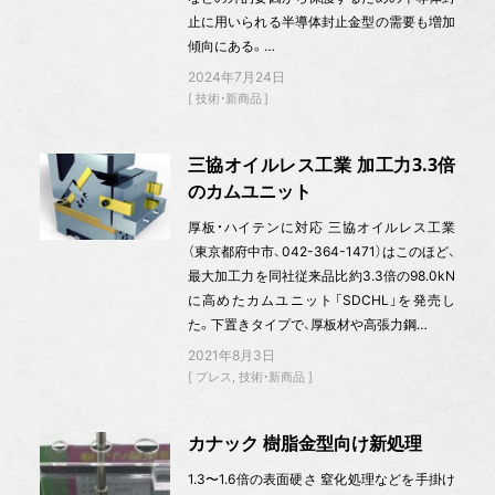
止に用いられる半導体封止金型の需要も増加
傾向にある。…
2024年7月24日
技術・新商品
三協オイルレス工業 加工力3.3倍
のカムユニット
厚板・ハイテンに対応 三協オイルレス工業
（東京都府中市、042-364-1471）はこのほど、
最大加工力を同社従来品比約3.3倍の98.0kN
に高めたカムユニット「SDCHL」を発売し
た。下置きタイプで、厚板材や高張力鋼…
2021年8月3日
プレス
技術・新商品
カナック 樹脂金型向け新処理
1.3〜1.6倍の表面硬さ 窒化処理などを手掛け