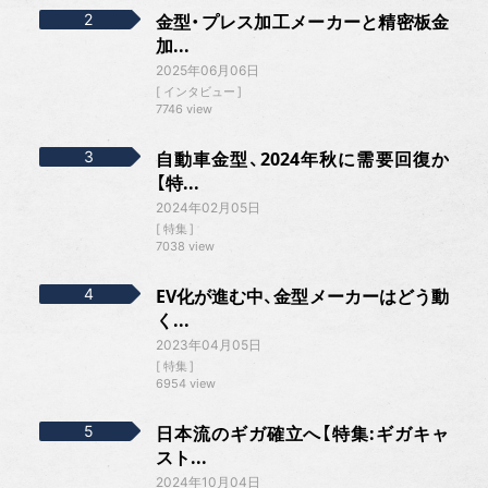
金型・プレス加工メーカーと精密板金
加...
2025年06月06日
インタビュー
7746 view
自動車金型、2024年秋に需要回復か
【特...
2024年02月05日
特集
7038 view
EV化が進む中、金型メーカーはどう動
く...
2023年04月05日
特集
6954 view
日本流のギガ確立へ【特集:ギガキャ
スト...
2024年10月04日