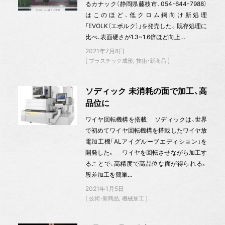
るカナック（静岡県藤枝市、054-644-7988）
はこのほど、低クロム鋼向け新処理
「EVOLK（エボルク）」を発売した。既存処理に
比べ、表面硬さが1.3~1.6倍ほど向上…
2021年7月8日
プラスチック成形
技術・新商品
ソディック 未消耗の面で加工、高
品位に
ワイヤ回転機構を搭載 ソディックは、世界
で初めてワイヤ回転機構を搭載したワイヤ放
電加工機「ALアイグルーブエディション」を
開発した。 ワイヤを回転させながら加工す
ることで、高精度で高品位な面が得られる。
段差加工を簡単…
2021年1月5日
技術・新商品
機械加工