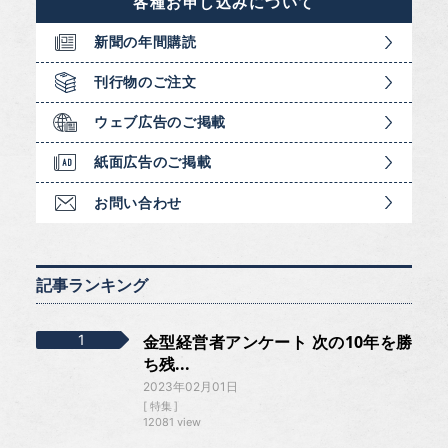
各種お申し込みについて
新聞の年間購読
刊行物のご注文
ウェブ広告のご掲載
紙面広告のご掲載
お問い合わせ
記事ランキング
金型経営者アンケート 次の10年を勝
ち残...
2023年02月01日
特集
12081 view