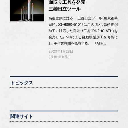
面取り工具を発売
三菱日立ツール
高硬度鋼に対応 三菱日立ツール（東京都墨
田区、03-6890-5101）はこのほど、高硬度鋼
加工に対応した面取り工具「DN2HC‐ATH」を
発売した。NCによる自動機械加工を可能に
し、手作業時間を低減する。 「ATH…
2020年1月28日
技術・新商品
トピックス
関連サイト