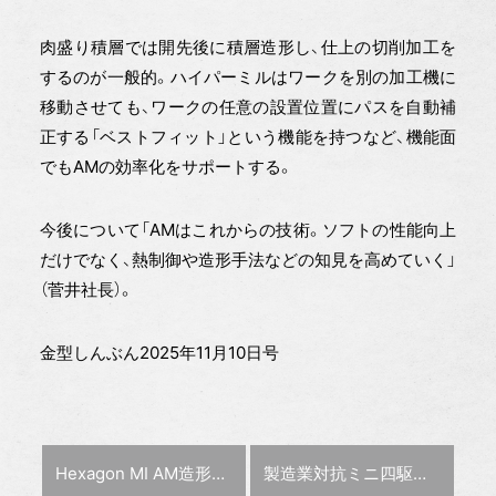
肉盛り積層では開先後に積層造形し、仕上の切削加工を
するのが一般的。ハイパーミルはワークを別の加工機に
移動させても、ワークの任意の設置位置にパスを自動補
正する「ベストフィット」という機能を持つなど、機能面
でもAMの効率化をサポートする。
今後について「AMはこれからの技術。ソフトの性能向上
だけでなく、熱制御や造形手法などの知見を高めていく」
（菅井社長）。
金型しんぶん2025年11月10日号
前の記事 :
次の記事 :
Hexagon MI AM造形品の品質保証【特集：金型づくりのＡM活用最前線】
製造業対抗ミニ四駆大会 製造業のプロが本気でバトル