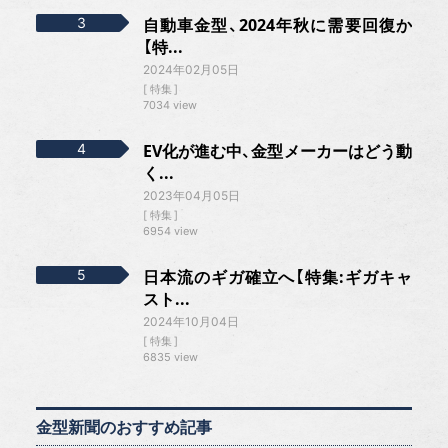
自動車金型、2024年秋に需要回復か
【特...
2024年02月05日
特集
7034 view
EV化が進む中、金型メーカーはどう動
く...
2023年04月05日
特集
6954 view
日本流のギガ確立へ【特集:ギガキャ
スト...
2024年10月04日
特集
6835 view
金型新聞のおすすめ記事