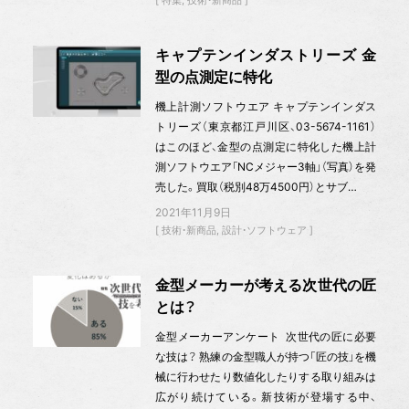
キャプテンインダストリーズ 金
型の点測定に特化
機上計測ソフトウエア キャプテンインダス
トリーズ（東京都江戸川区、03-5674-1161）
はこのほど、金型の点測定に特化した機上計
測ソフトウエア「NCメジャー3軸」（写真）を発
売した。買取（税別48万4500円）とサブ…
2021年11月9日
技術・新商品
設計・ソフトウェア
金型メーカーが考える次世代の匠
とは？
金型メーカーアンケート 次世代の匠に必要
な技は？ 熟練の金型職人が持つ「匠の技」を機
械に行わせたり数値化したりする取り組みは
広がり続けている。新技術が登場する中、