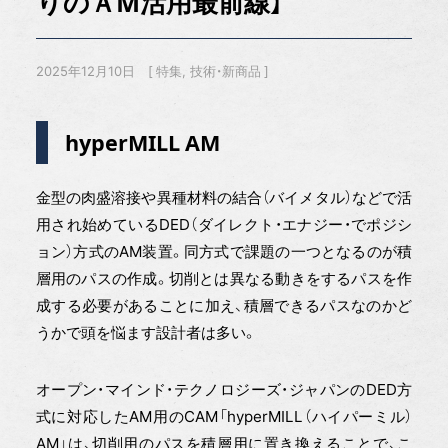
りのＡM活用最前線】
2025年12月10日
特集
技術・新商品
hyperMILL AM
金型の肉盛溶接や異種材料の結合（バイメタル）などで活
用され始めているDED（ダイレクト・エナジー・でポジシ
ョン）方式のAM装置。同方式で課題の一つとなるのが積
層用のパスの作成。切削とは異なる動きをするパスを作
成する必要があることに加え、積層できるパスなのかど
うかで頭を悩ます設計者は多い。
オープン・マインド・テクノロジーズ・ジャパンのDED方
式に対応したAM用のCAM「hyperMILL（ハイパーミル）
AM」は、切削用のパスを積層用に置き換えることで、こ