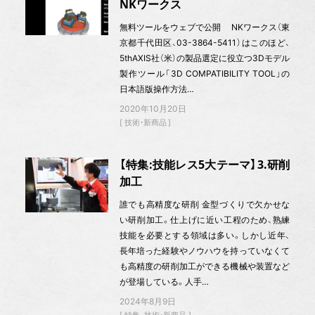
NKワークス
無料ツールをウェブで公開 NKワークス（東
京都千代田区、03-3864-5411）はこのほど、
5thAXIS社（米）の製品選定に役立つ3Dモデル
製作ツール「3D COMPATIBILITY TOOL」の
日本語版操作方法…
2020年10月20日
技術・新商品
【特集:技能レス5大テーマ】3.研削
加工
誰でも高精度な研削 金型づくりで欠かせな
い研削加工。仕上げに近い工程のため、熟練
技能を必要とする領域は多い。しかし近年、
長年培った経験やノウハウを持っていなくて
も高精度の研削加工ができる機械や装置など
が登場している。人手…
2024年8月9日
特集
技術・新商品