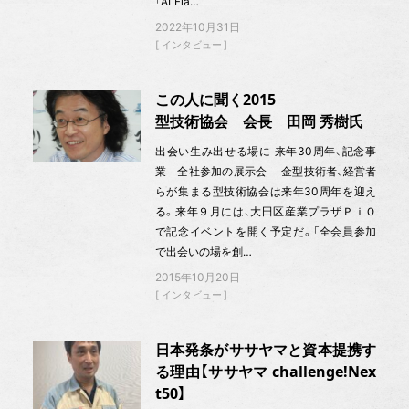
「ALFla…
2022年10月31日
インタビュー
この人に聞く2015
型技術協会 会長 田岡 秀樹氏
出会い生み出せる場に 来年30周年、記念事
業 全社参加の展示会 金型技術者、経営者
らが集まる型技術協会は来年30周年を迎え
る。来年９月には、大田区産業プラザＰｉＯ
で記念イベントを開く予定だ。「全会員参加
で出会いの場を創…
2015年10月20日
インタビュー
日本発条がササヤマと資本提携す
る理由【ササヤマ challenge!Nex
t50】