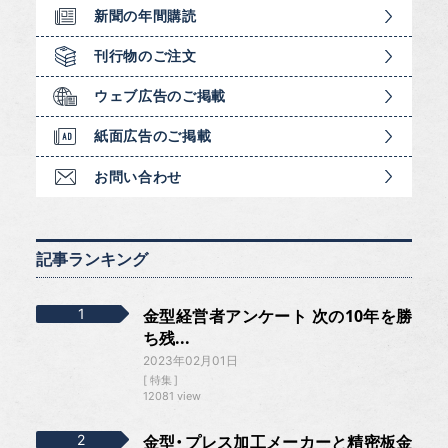
新聞の年間購読
刊行物のご注文
ウェブ広告のご掲載
紙面広告のご掲載
お問い合わせ
記事ランキング
金型経営者アンケート 次の10年を勝
ち残...
2023年02月01日
特集
12081 view
金型・プレス加工メーカーと精密板金