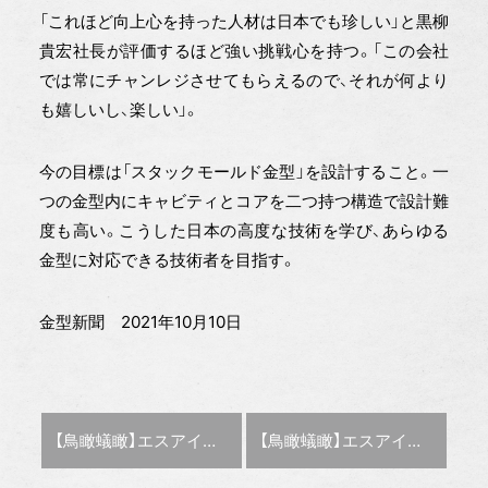
「これほど向上心を持った人材は日本でも珍しい」と黒柳
貴宏社長が評価するほど強い挑戦心を持つ。「この会社
では常にチャンレジさせてもらえるので、それが何より
も嬉しいし、楽しい」。
今の目標は「スタックモールド金型」を設計すること。一
つの金型内にキャビティとコアを二つ持つ構造で設計難
度も高い。こうした日本の高度な技術を学び、あらゆる
金型に対応できる技術者を目指す。
金型新聞 2021年10月10日
前の記事 :
次の記事 :
【鳥瞰蟻瞰】エスアイ精工社長・指尾 成俊氏 QCD＋「E（Emotion＝感情）」
【鳥瞰蟻瞰】エスアイ精工社長・指尾 成俊氏 QCD＋「E（Emotion＝感情）」