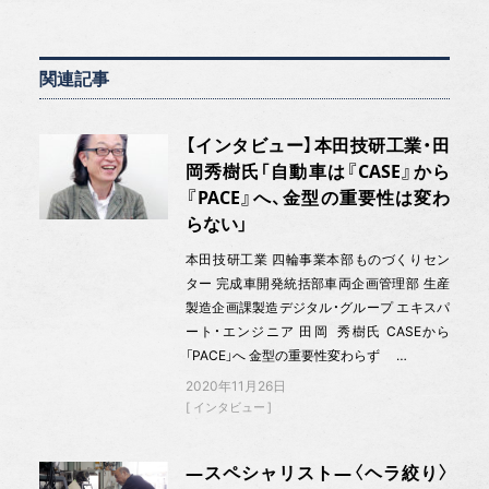
関連記事
【インタビュー】本田技研工業・田
岡秀樹氏「自動車は『CASE』から
『PACE』へ、金型の重要性は変わ
らない」
本田技研工業 四輪事業本部ものづくりセン
ター 完成車開発統括部車両企画管理部 生産
製造企画課製造デジタル・グループ エキスパ
ート・エンジニア 田岡 秀樹氏 CASEから
「PACE」へ 金型の重要性変わらず …
2020年11月26日
インタビュー
―スペシャリスト―〈ヘラ絞り〉