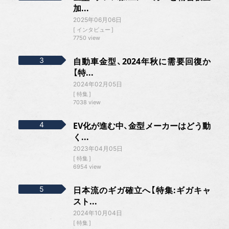
加...
2025年06月06日
インタビュー
7750 view
自動車金型、2024年秋に需要回復か
【特...
2024年02月05日
特集
7038 view
EV化が進む中、金型メーカーはどう動
く...
2023年04月05日
特集
6954 view
日本流のギガ確立へ【特集:ギガキャ
スト...
2024年10月04日
特集