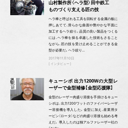
山村製作所〈ヘラ型〉田中鉄工
ものづくり支える匠の技
ヘラ棒と呼ばれる工具を回転する金属の板に
押しあてて、滑らかな曲面や艶やかな平面に
加工するヘラ絞り。品質の良い製品をつくる
には、ヘラ棒を操る卓越した技術もさること
ながら、匠の技を受け止めることができる金
型が必要だ。ヘラ絞り…
2017年11月10日
インタビュー
キューシボ 出力1200Wの大型レ
ーザーで金型補修【金型応援隊】
金型のレーザー肉盛り溶接を手掛けるキュー
シボは、出力1200ワットのファイバーレーザ
ー溶接機を導入した。金型に加え、産業用タ
ービン（ロータ）などの肉盛り溶接も始める考
えだ。 導入したのは独アルファレーザー社の