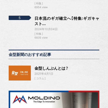
特集
6954 view
日本流のギガ確立へ【特集:ギガキャ
スト...
2024年10月04日
特集
6835 view
金型新聞のおすすめ記事
金型しんぶんとは？
2021年4月1日
コラム