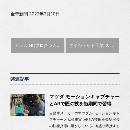
金型新聞 2022年2月10日
前の記事 :
次の記事 :
アルム NCプログラム自動作成ソフトの1カ月無料体験キャンペーンを実施
ダイジェット工業 スプリングキャンペーン2022
関連記事
マツダ モーションキャプチャー
とARで匠の技を短期間で習得
自動車メーカーのマツダが、モーションキャ
プチャーと拡張現実（AR）の技術を金型溶接
の技能指導に活かしている。肉盛り溶接する