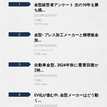
金型経営者アンケート 次の10年を勝
ち残...
2023年02月01日
特集
12079 view
金型・プレス加工メーカーと精密板金
加...
2025年06月06日
インタビュー
7739 view
自動車金型、2024年秋に需要回復か
【特...
2024年02月05日
特集
7034 view
EV化が進む中、金型メーカーはどう動
く...
2023年04月05日