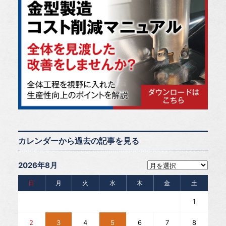
カレンダーから過去の記事を見る
2026年8月
日
月
火
水
木
金
土
1
2
3
4
5
6
7
8