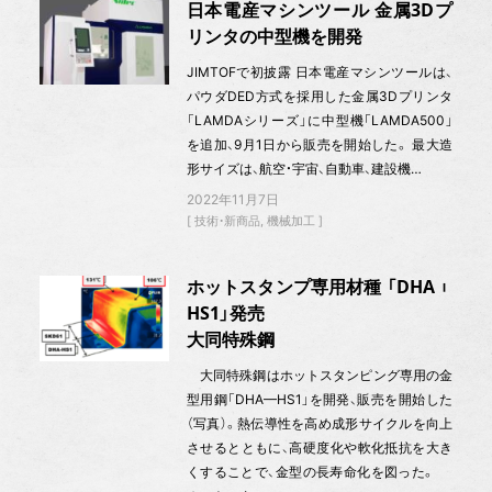
日本電産マシンツール 金属3Dプ
リンタの中型機を開発
JIMTOFで初披露 日本電産マシンツールは、
パウダDED方式を採用した金属3Dプリンタ
「LAMDAシリーズ」に中型機「LAMDA500」
を追加、9月1日から販売を開始した。 最大造
形サイズは、航空・宇宙、自動車、建設機…
2022年11月7日
技術・新商品
機械加工
ホットスタンプ専用材種 「DHA︲
HS1」発売
大同特殊鋼
大同特殊鋼はホットスタンピング専用の金
型用鋼「DHA—HS1」を開発、販売を開始した
（写真）。熱伝導性を高め成形サイクルを向上
させるとともに、高硬度化や軟化抵抗を大き
くすることで、金型の長寿命化を図った。