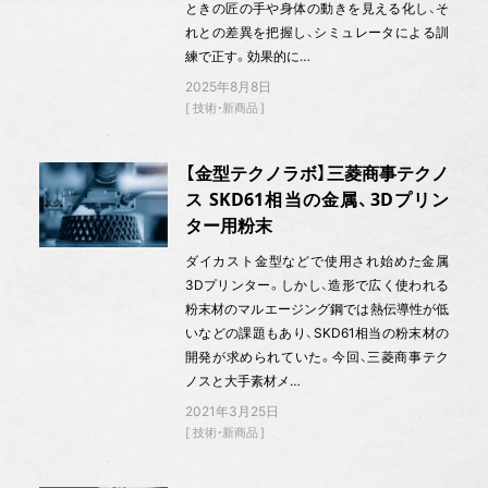
ときの匠の手や身体の動きを見える化し、そ
れとの差異を把握し、シミュレータによる訓
練で正す。効果的に…
2025年8月8日
技術・新商品
【金型テクノラボ】三菱商事テクノ
ス SKD61相当の金属、3Dプリン
ター用粉末
ダイカスト金型などで使用され始めた金属
3Dプリンター。しかし、造形で広く使われる
粉末材のマルエージング鋼では熱伝導性が低
いなどの課題もあり、SKD61相当の粉末材の
開発が求められていた。今回、三菱商事テク
ノスと大手素材メ…
2021年3月25日
技術・新商品