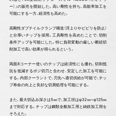
ー）」の販売を開始した。高い剛性を持ち、高能率加工を
可能にする一方、経済性も高めた。
高剛性ダブテイルクランプ構造（浮上りやビビリを防止）
と分厚いチップを採用。工具剛性を高めたことで、切削
条件アップを可能にした。特に負荷変動の厳しい断続切
削加工で高い効果が得られるという。
両面8コーナー使いのチップは経済性にも優れ、切削抵
抗を低減するポジ切刃と合わせ、安定した加工を可能に
する。内部クーラントで、刃先へ適切供給が可能で、チッ
プ寿命の向上と良好な切屑処理を可能にする。
また、最大切込み深さは5㎜で、加工径はφ32㎜~φ125㎜
まで対応する。チップは鋼類全般加工用と鋳鉄加工用を
そろえた。