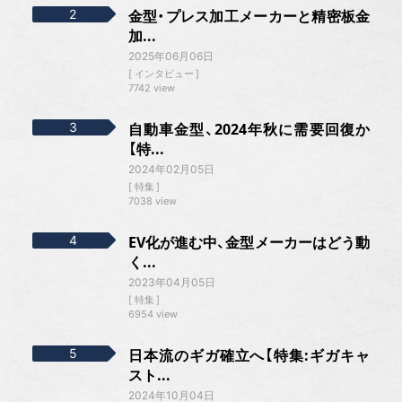
金型・プレス加工メーカーと精密板金
加...
2025年06月06日
インタビュー
7742 view
自動車金型、2024年秋に需要回復か
【特...
2024年02月05日
特集
7038 view
EV化が進む中、金型メーカーはどう動
く...
2023年04月05日
特集
6954 view
日本流のギガ確立へ【特集:ギガキャ
スト...
2024年10月04日