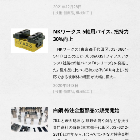
2021年12月28日
技術・新商品
機械加工
NKワークス 5軸用バイス、把持力
30%向上
NKワークス（東京都千代田区、03-3864-
5411）はこのほど、米5thAXIS（フィフスアク
シス）社製の5軸バイス「Xシリーズ」を発売し
た。従来品に比べ、把持力が約30%向上し、対
応できる被削材の範囲が大幅に拡大…
2020年9月3日
技術・新商品
機械加工
白銅 特注金型部品の販売開始
加工と表面処理も 非鉄金属や銅などを扱う
専門商社の白銅（東京都千代田区、03-6212-
2811）は昨年から、ピンやパンチなど特注金型