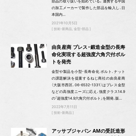
部品の取り扱いを始めている。連携する中国
の加工メーカーで製作した部品を輸入し、日
本国内…
2021年10月5日
技術・新商品
金型・部品
由良産商 プレス・鍛造金型の長寿
命化実現する超強度六角穴付ボル
トを発売
金型や製品を小型・長寿命化 ボルト、ナット
の課題解決を提案するねじ商社の由良産商
（大阪市西区、06-6532-1331）はプレス金型
などの高強度ニーズに応え、強度クラス14.9
の「超強度14.9六角穴付ボルト」を開発、販…
2022年7月11日
技術・新商品
アッサブジャパン AMの受託造形