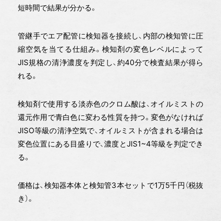
短時間で結果が分かる。
管継手でエア配管に検知器を接続し、内部の検知管に圧
縮空気を当てる仕組み。検知剤の変色レベルによって
JIS規格の清浄濃度を判定し、約40分で検査結果が得ら
れる。
検知剤で使用する淡赤色のクロム酸は、オイルミストの
還元作用で青白色に変わる性質を持つ。変色がなければ
JISО等級の清浄空気で、オイルミストが含まれる場合は
変色位置にある目盛りで、濃度とJIS1~4等級を判定でき
る。
価格は、検知器本体と検知管3本セットで1万5千円（税抜
き）。