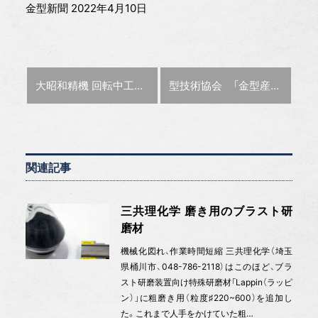
金型新聞 2022年4月10日
前の記事 :
次の記事 :
大昭和精機 回転中工具の高精度測定・補正
型技術協会 「金型産業とDXの最前線」テーマにセミナー開催
関連記事
三共理化学 磨き用のブラスト研
磨材
機械化図れ、作業時間短縮 三共理化学（埼玉
県桶川市、048-786-2118）はこのほど、ブラ
スト研磨装置向け特殊研磨材「Lappin（ラッピ
ン）」に粗磨き用（粒度♯220~600）を追加し
た。これまで人手をかけていた粗…