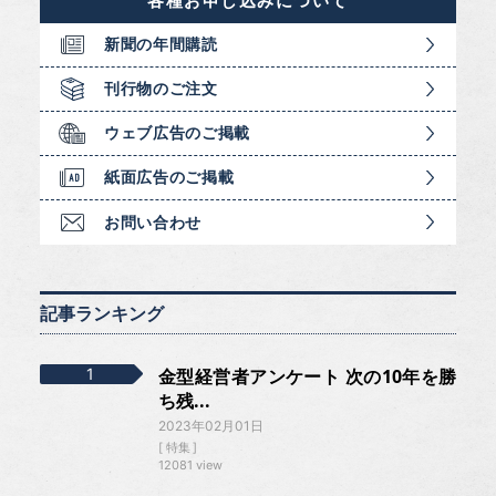
各種お申し込みについて
新聞の年間購読
刊行物のご注文
ウェブ広告のご掲載
紙面広告のご掲載
お問い合わせ
記事ランキング
金型経営者アンケート 次の10年を勝
ち残...
2023年02月01日
特集
12081 view