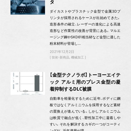
タ
ダイカストやプラスチック金型で金属3Dプ
リンタが採用されるケースが出始めてきた。
造形条件の確立、レーザーの進化による高速
造形など作業性の改善が背景にある。マルエ
ージング鋼やSKD61相当材など金型に適した
粉末材料が登場し…
2021年12月2日
技術・新商品
機械加工
【金型テクノラボ】トーヨーエイテ
ック アルミ用のプレス金型の凝
着抑制するDLC被膜
自動車を軽量化するために近年、ボディに鋼
板ではなくアルミニウムを採用するなど素材
の置換えが進んでいる。しかしアルミニウム
は軟質で融点が低く、塑性加工中に凝着しや
すい。それを解決するカギの一つがコーティ
ングだ。近年適用が増…