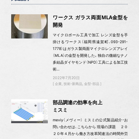
ワークス ガラス両面MLA金型を
開発
マイクロボール工具で加工 レンズ金型を手
掛けるワークス（福岡県遠賀町、093-291-
1778）はガラス製両面マイクロレンズアレイ
（MLA）の金型を開発した。独自の微細なナノ
多結晶ダイヤモンド（NPD）工具による加工技
術…
2022年7月20日
企業
技術・新商品
金型・部品
部品調達の効率を向上
ミスミ
meviy（メヴィー） ミスミの公式製品紹介・お
問い合わせは、こちらから 現場の課題 ２０
２０年４月から働き方改革関連法の時間外労