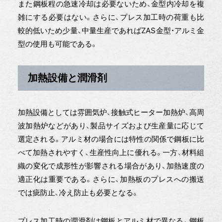
また鋼板程の急速冷却は必要ないため、金型内冷却を複
雑にする必要はない。さらに、プレス加工時の荷重も比
較的低いため少量、中量生産であればZAS金型・アルミ金
型の使用も可能である。
加熱設備と潤滑剤
加熱設備としては雰囲気炉、接触式ヒーター加熱炉、高周
波加熱炉などがあり、製品サイズおよび生産量に応じて
選定される。アルミ材の場合には特性の関係で鋼板に比
べて加熱されやすく、生産性向上に優れる。一方、材料組
織の変化で成形性が影響される場合があり、加熱速度の
適正化は重要である。さらに、加熱板のプレスへの搬送
では疵防止、冷え防止も必要となる。
プレス加工時の潤滑剤は鋼板とアルミ材で異なる。鋼板