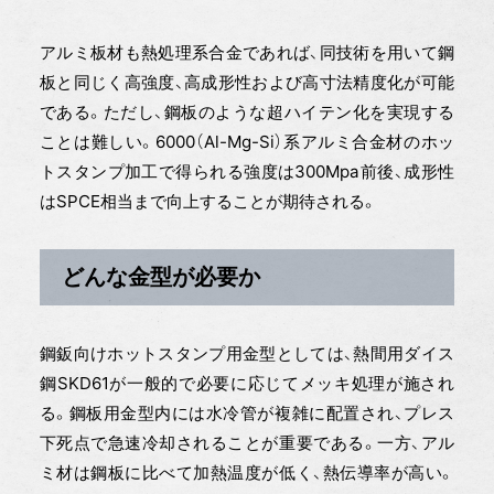
アルミ板材も熱処理系合金であれば、同技術を用いて鋼
板と同じく高強度、高成形性および高寸法精度化が可能
である。ただし、鋼板のような超ハイテン化を実現する
ことは難しい。6000（Al-Mg-Si）系アルミ合金材のホッ
トスタンプ加工で得られる強度は300Mpa前後、成形性
はSPCE相当まで向上することが期待される。
どんな金型が必要か
鋼鈑向けホットスタンプ用金型としては、熱間用ダイス
鋼SKD61が一般的で必要に応じてメッキ処理が施され
る。鋼板用金型内には水冷管が複雑に配置され、プレス
下死点で急速冷却されることが重要である。一方、アル
ミ材は鋼板に比べて加熱温度が低く、熱伝導率が高い。