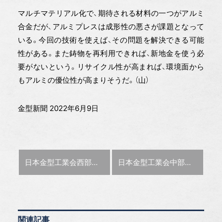
マルチマテリアル化で、期待される材料の一つがアルミ
合金だが、アルミプレスは成形性の悪さが課題となって
いる。今回の技術を使えば、その問題を解決できる可能
性がある。また鋳物を再利用できれば、新地金を使う必
要がないという。リサイクル性が高まれば、環境面から
もアルミの優位性が高まりそうだ。（山）
金型新聞 2022年6月9日
前の記事 :
次の記事 :
日本金型工業会西部支部 山中雅仁支部長が再任 気づきの場を提供
日本金型工業会中部支部 変化をチャンスに 情報交流会を積極開催
関連記事