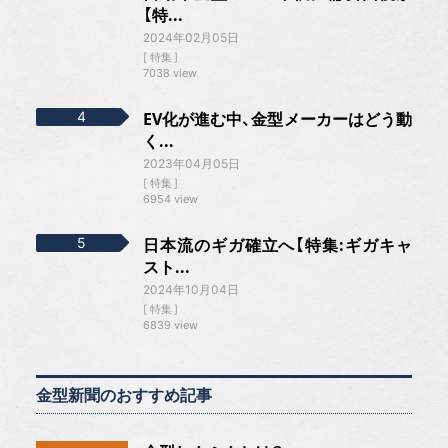
【特...
2024年02月05日
特集
7038 view
EV化が進む中、金型メーカーはどう動
く...
2023年04月05日
特集
6954 view
日本流のギガ確立へ【特集:ギガキャ
スト...
2024年10月04日
特集
6839 view
金型新聞のおすすめ記事