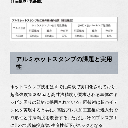
（1㎜板厚・表裏面）
アルミホットスタンプの課題と実用
性
ホットスタンプ技術はすでに鋼板で実用化されており、
超高強度1500Mpaと高寸法精度が要求される車体のキ
ャビン周りの部材に採用されている。同技術は超ハイテ
ン化を実現すると共に、高温プレス加工直後の焼入れで
成形性と寸法精度を改善する。ただし、冷間プレス加工
に比べて設備投資増、生産性低下がネックとなる。