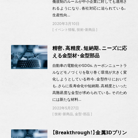
働規制のルールが中小企業に対しても適用さ
れるようになり、各社対応に迫られている。
生産性向…
2020年3月10日
イベント情報
技術・新商品
精密、高精度、短納期、ニーズに応
える金型材・金型部品
自動車の電動化やSDGs、カーボンニュートラ
ルなどモノづくりを取り巻く環境が大きく変
化しようとしている昨今、金型作りにおいて
も、さらに長寿命化や短納期、高精度といった
高難易度な金型が求められている。そのため
には新たな材料…
2022年5月27日
技術・新商品
金型・部品
【Breakthrough！】金属3Dプリン