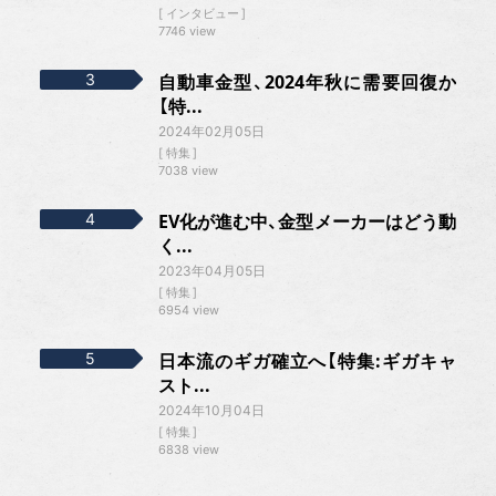
インタビュー
7746 view
自動車金型、2024年秋に需要回復か
【特...
2024年02月05日
特集
7038 view
EV化が進む中、金型メーカーはどう動
く...
2023年04月05日
特集
6954 view
日本流のギガ確立へ【特集:ギガキャ
スト...
2024年10月04日
特集
6838 view