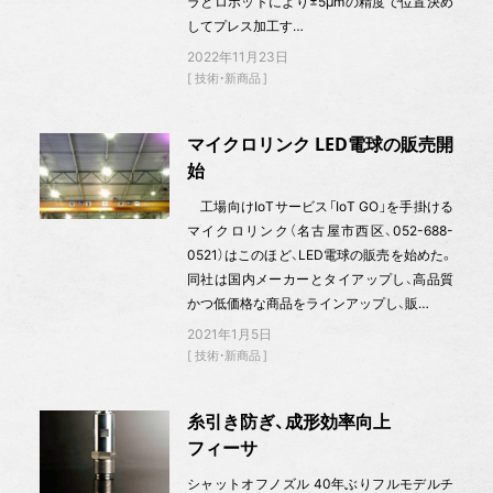
ラとロボットにより±5μmの精度で位置決め
してプレス加工す…
2022年11月23日
技術・新商品
マイクロリンク LED電球の販売開
始
工場向けIoTサービス「IoT GO」を手掛ける
マイクロリンク（名古屋市西区、052-688-
0521）はこのほど、LED電球の販売を始めた。
同社は国内メーカーとタイアップし、高品質
かつ低価格な商品をラインアップし、販…
2021年1月5日
技術・新商品
糸引き防ぎ、成形効率向上
フィーサ
シャットオフノズル 40年ぶりフルモデルチ