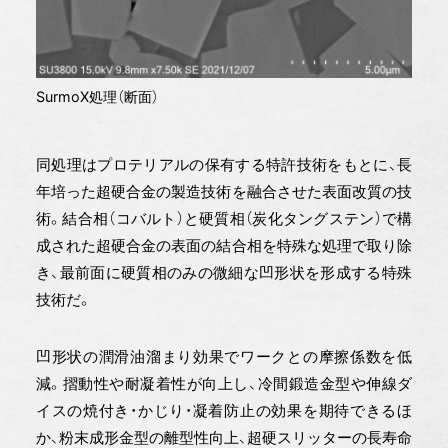
SurmoX処理（断面）
同処理はプロテリアルの保有する特許技術をもとに、長
年培った超硬合金の製造技術を融合させた表面改質の技
術。結合相（コバルト）と硬質相（炭化タングステン）で構
成された超硬合金の表面の結合相を特殊な処理で取り除
き、最前面に硬質相のみの微細な凹形状を形成する特殊
技術だ。
凹形状の潤滑油溜まり効果でワークとの摩擦係数を低
減。摺動性や耐凝着性が向上し、冷間鍛造金型や伸線ダ
イスの焼付き・かじり・凝着防止の効果を期待できるほ
か、粉末成形金型の離型性向上、超硬スリッターの長寿命