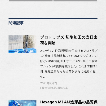
関連記事
プロトラブズ 切削加工の当日出
荷を開始
オンデマンド受託製造を手掛けるプロトラブ
ズ（神奈川県座間市、046-203-9100）はこの
ほど、CNC切削加工サービスで「当日出荷オ
プション」の提供を開始した。これまで標準3
日、最短翌日だった出荷をさらに短縮する。
午…
2021年9月7日
技術・新商品
機械加工
Hexagon MI AM造形品の品質保