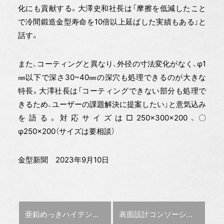
化にも貢献する。大澤史和社長は「摩擦を低減したこと
で冷間鍛造金型寿命を10倍以上延ばした実績もある」と
話す。
また、コーティングと異なり、外径の寸法変化がなく、φ1
㎜以下で深さ30~40㎜の深穴も処理できるのが大きな
特長。大澤社長は「コーティングできない部分も処理で
きるため、ユーザーの課題解決に提案したい」と意気込み
を語る。対応サイズは□250×300×200、〇
φ250×200（サイズは要相談）
金型新聞 2023年9月10日
前の記事 :
次の記事 :
亜鉛めっきハイテン材と樹脂の型内直接接合【金型テクノラボ】
表面設計コンソーシアム 11月15日、設立講演会を開催