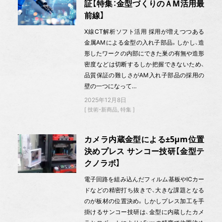
証【特集：金型づくりのＡM活用最
前線】
Ⅹ線CT解析ソフト活用 採用が増えつつある
金属AMによる金型の入れ子部品。しかし、造
形したワークの内部にできた巣の有無や造形
密度などは切断するしか把握できないため、
品質保証の難しさがAM入れ子部品の採用の
壁の一つになって…
2025年12月8日
技術・新商品
特集
カメラ内蔵金型による±5μm位置
決めプレス サンコー技研【金型テ
クノラボ】
電子回路を組み込んだフィルム基板やICカー
ドなどの精密打ち抜きで、大きな課題となる
のが板材の位置決め。しかしプレス加工を手
掛けるサンコー技研は、金型に内蔵したカメ