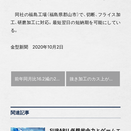
同社の福島工場（福島県郡山市）で、切断、フライス加
工、研磨加工に対応。最短翌日の短納期を可能にしてい
る。
金型新聞 2020年10月2日
前の記事 :
次の記事 :
前年同月比16.2減の276億2,500万円
抜き加工のカス上がり防ぐ〜ハルツ〜
7月金型生産実績
関連記事
SUBARU 仮想的合力とゲームエ