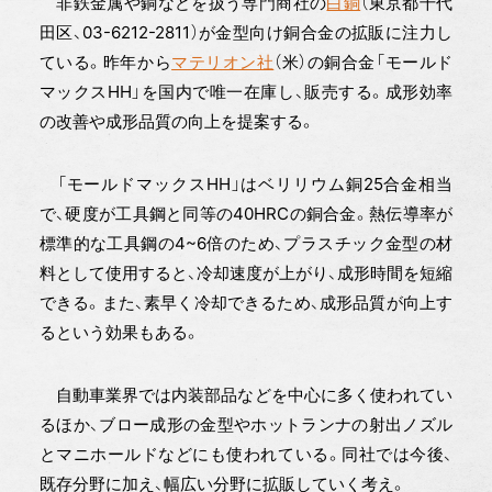
非鉄金属や銅などを扱う専門商社の
白銅
（東京都千代
田区、03-6212-2811）が金型向け銅合金の拡販に注力し
ている。昨年から
マテリオン社
（米）の銅合金「モールド
マックスHH」を国内で唯一在庫し、販売する。成形効率
の改善や成形品質の向上を提案する。
「モールドマックスHH」はベリリウム銅25合金相当
で、硬度が工具鋼と同等の40HRCの銅合金。熱伝導率が
標準的な工具鋼の4~6倍のため、プラスチック金型の材
料として使用すると、冷却速度が上がり、成形時間を短縮
できる。また、素早く冷却できるため、成形品質が向上す
るという効果もある。
自動車業界では内装部品などを中心に多く使われてい
るほか、ブロー成形の金型やホットランナの射出ノズル
とマニホールドなどにも使われている。同社では今後、
既存分野に加え、幅広い分野に拡販していく考え。