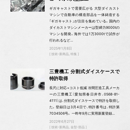
ギガキャストで需要広がる 大型ダイカスト
マシンで自動車の構造部品を一体鋳造する
「ギガキャスト」が注目を集めている。国内の
ダイカストマシンメーカーは型締力9000tの
マシンを開発。海外では1万3000tで試作が
行われるなど…
2025年1月8日
技術・新商品
特集
三豊機工 分割式ダイスケースで
特許取得
長尺に対応+コスト低減 冷間圧造工具メーカ
ーの三豊機工（愛知県春日井市、0568-81-
4111）は、分割式ダイスケースで特許を取得し
た。登録日は3月4日で、特許番号は、特許第
7034506号。 一昨年9月に実用新案登録…
2022年6月27日
技術・新商品
金型・部品