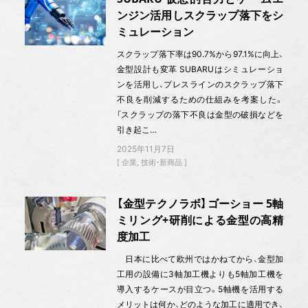
ンジン活用しスクラップ落下をシ
ミュレーション
スクラップ落下率は90.7%から97.1%に向上、
金型設計も変革 SUBARUはシミュレーショ
ンを活用し、プレスラインのスクラップ落下
不良を削減するための仕組みを考案した。
「スクラップの落下不良は金型の破損などを
引き起こ…
2025年11月7日
企業
技術・新商品
【金型テクノラボ】ゴーショー 5軸
ミリング+研削による金型の高精
度加工
日本に比べて欧州ではかねてから、金型加
工用の設備に3軸加工機よりも5軸加工機を
導入するケースが目立つ。5軸機を活用する
メリットは何か、どのような加工に適用でき、