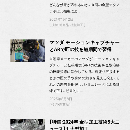
どんな効果が表れるのか。今回の金型テクノ
ラボは、5軸機によ…
2021年1月12日
技術・新商品
機械加工
マツダ モーションキャプチャー
とARで匠の技を短期間で習得
自動車メーカーのマツダが、モーションキャ
プチャーと拡張現実（AR）の技術を金型溶接
の技能指導に活かしている。肉盛り溶接する
ときの匠の手や身体の動きを見える化し、そ
れとの差異を把握し、シミュレータによる訓
練で正す。効果的に…
2025年8月8日
技術・新商品
【特集:2024年 金型加工技術5大ニ
ュース】1.大型加工