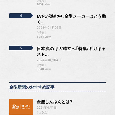
特集
7039 view
EV化が進む中、金型メーカーはどう動
く...
2023年04月05日
特集
6954 view
日本流のギガ確立へ【特集:ギガキャ
スト...
2024年10月04日
特集
6840 view
金型新聞のおすすめ記事
金型しんぶんとは？
2021年4月1日
コラム