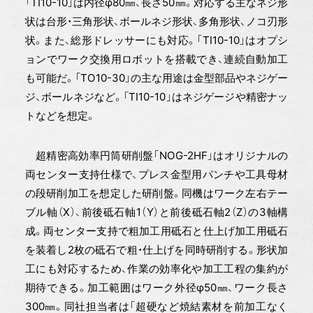
「TI10-10」は内径φ80㎜、長さ50㎜。対応する主なネジ形
状は台形・三角形状、ボールネジ形状、多角形状、ノコ刃形
状。また、総形ドレッサーにも対応。「TI10-10」はオプシ
ョンでワーク交換用ロボットを搭載でき、連続自動加工
も可能だ。「TO10-30」の主な用途は金型部品やネジゲー
ジ、ボールネジなど。「TI10-10」はネジゲージや精密ナッ
トなどを想定。
超精密高効率円筒研削盤「NOG-2HF」はオリジナルの
両センター支持仕様で、プレス金型用パンチや工具母材
の段研削加工を想定した研削盤。同機はワーク左右テー
ブル軸（X）、前後砥石軸1（Y）と前後砥石軸2（Z）の3軸構
成。両センター支持で粗加工用砥石と仕上げ加工用砥石
を装着し2枚の砥石で粗・仕上げを同時研削する。形状加
工にも対応するため、作業の効率化や加工工程の集約が
期待できる。加工範囲はワーク外径φ50㎜、ワーク長さ
300㎜。同社担当者は「超硬など焼結素材を前加工なく