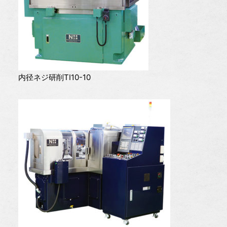
内径ネジ研削TI10-10