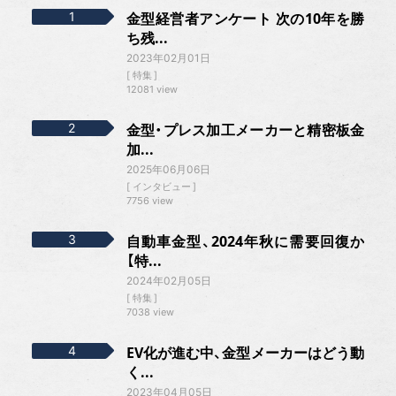
金型経営者アンケート 次の10年を勝
ち残...
2023年02月01日
特集
12081 view
金型・プレス加工メーカーと精密板金
加...
2025年06月06日
インタビュー
7756 view
自動車金型、2024年秋に需要回復か
【特...
2024年02月05日
特集
7038 view
EV化が進む中、金型メーカーはどう動
く...
2023年04月05日