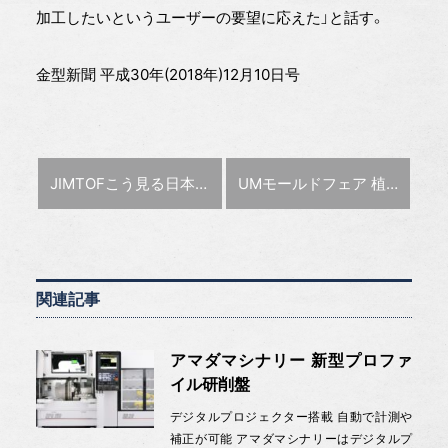
加工したいというユーザーの要望に応えた」と話す。
金型新聞 平成30年(2018年)12月10日号
前の記事 :
次の記事 :
JIMTOFこう見る
日本金型工業会 小出会長・平林技術委員長に聞く
UMモールドフェア 植田機械
関連記事
アマダマシナリー 新型プロファ
イル研削盤
デジタルプロジェクター搭載 自動で計測や
補正が可能 アマダマシナリーはデジタルプ