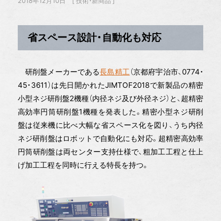
2018年12月10日
技術・新商品
省スペース設計・自動化も対応
研削盤メーカーである
長島精工
（京都府宇治市、0774・
45・3611）は先日開かれたJIMTOF2018で新製品の精密
小型ネジ研削盤2機種（内径ネジ及び外径ネジ）と、超精密
高効率円筒研削盤1機種を発表した。精密小型ネジ研削
盤は従来機に比べ大幅な省スペース化を図り、うち内径
ネジ研削盤はロボットで自動化にも対応。超精密高効率
円筒研削盤は両センター支持仕様で、粗加工工程と仕上
げ加工工程を同時に行える特長を持つ。