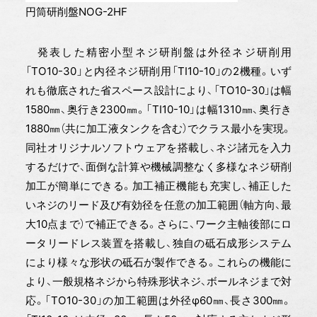
円筒研削盤NOG-2HF
発表した精密小型ネジ研削盤は外径ネジ研削用
「TO10-30」と内径ネジ研削用「TI10-10」の2機種。いず
れも徹底された省スペース設計により、「TO10-30」は幅
1580㎜、奥行き2300㎜。「TI10-10」は幅1310㎜、奥行き
1880㎜（共に加工液タンクを含む）でクラス最小を実現。
同社オリジナルソフトウェアを搭載し、ネジ諸元を入力
するだけで、面倒な計算や機械調整なく多様なネジ研削
加工が簡単にできる。加工補正機能も充実し、補正した
いネジのリード及び有効径を任意の加工範囲（軸方向、最
大10点まで）で補正できる。さらに、ワーク主軸後部にロ
ータリードレス装置を搭載し、独自の砥石成形システム
により様々な形状の砥石が製作できる。これらの機能に
より、一般規格ネジから特殊形状ネジ、ボールネジまで対
応。「TO10-30」の加工範囲は外径φ60㎜、長さ300㎜。