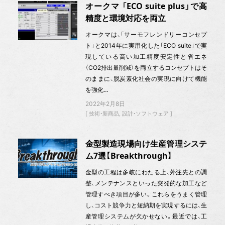
オークマ 「ECO suite plus」で高
精度と環境対応を両立
オークマは、「サーモフレンドリーコンセプ
ト」と2014年に実用化した「ECO suite」で実
現している高い加工精度安定性と省エネ
（CO2排出量削減）を両立するコンセプトはそ
のままに、脱炭素化社会の実現に向けて機能
を強化…
2022年2月8日
技術・新商品
設計・ソフトウェア
金型製造現場向け生産管理システ
ム7選【Breakthrough】
金型の工程は多岐にわたる上、外注先との調
整、メンテナンスといった突発的な加工など
管理すべき項目が多い。これらをうまく管理
し、コスト競争力と短納期を実現するには、生
産管理システムが欠かせない。最近では、工