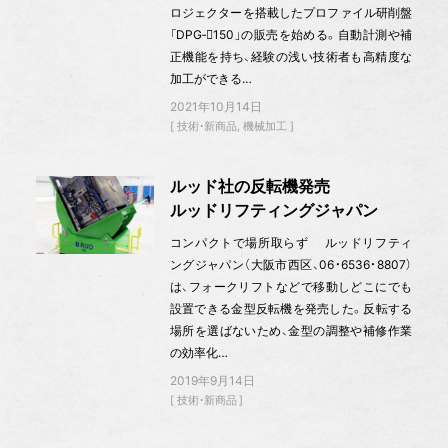
ロジェクターを搭載したプロファイル研削盤
「DPG‐150」の販売を始める。自動計測や補
正機能を持ち、経験の浅い技術者も高精度な
加工ができる…
2021年10月14日
技術・新商品
機械加工
ルッド社の反転機発売
ルッドリフティングジャパン
コンパクトで場所取らず ルッドリフティ
ングジャパン（大阪市西区、06・6536・8807）
は、フォークリフトなどで移動しどこにでも
設置できる金型反転機を発売した。反転する
場所を選ばないため、金型の調整や補修作業
の効率化…
2019年9月14日
技術・新商品