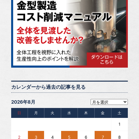
カレンダーから過去の記事を見る
2026年8月
日
月
火
水
木
金
土
1
2
3
4
5
6
7
8