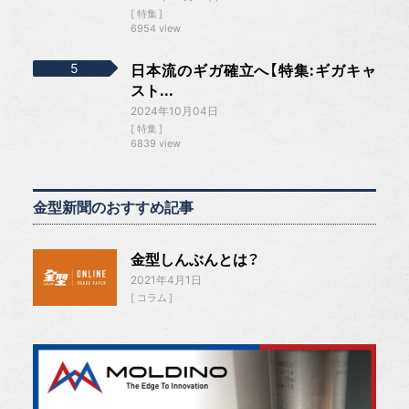
特集
6954 view
日本流のギガ確立へ【特集:ギガキャ
スト...
2024年10月04日
特集
6839 view
金型新聞のおすすめ記事
金型しんぶんとは？
2021年4月1日
コラム