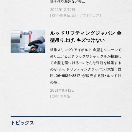
場全体や海外など複…
2022年12月2日
技術・新商品
設計・ソフトウェア
ルッドリフティングジャパン 金
型吊り上げ、キズつけない
繊維スリング+アイボルト 金型をクレーンで
吊り上げるときフックやシャックルが接触し
て金型を傷つける—。そんな課題を解消する
のが、ルッドリフティングジャパン（大阪市西
区、06-6536-8817）が販売する独・ルッド社
の吊…
2021年9月12日
技術・新商品
トピックス