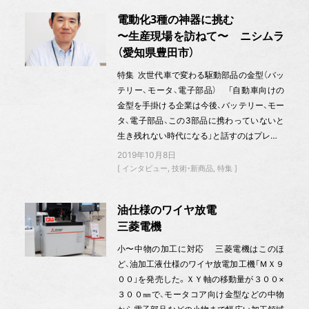
電動化3種の神器に挑む
〜生産現場を訪ねて〜 ニシムラ
（愛知県豊田市）
特集 次世代車で変わる駆動部品の金型（バッ
テリー、モータ、電子部品） 「自動車向けの
金型を手掛ける企業は今後、バッテリー、モー
タ、電子部品、この3部品に携わっていないと
生き残れない時代になる」と話すのはプレ…
2019年10月8日
インタビュー
技術・新商品
特集
油仕様のワイヤ放電
三菱電機
小〜中物の加工に対応 三菱電機はこのほ
ど、油加工液仕様のワイヤ放電加工機「ＭＸ９
００」を発売した。ＸＹ軸の移動量が３００×
３００㎜で、モータコア向け金型などの中物