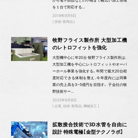
から電子部品などの小物まで幅広い加工領域
を１台で対応する…
2019年9月6日
技術・新商品
牧野フライス製作所 大型加工機
のレトロフィットを強化
大型機中心に年20台 牧野フライス製作所は、
大型加工機を中心にレトロフィットやオーバ
ーホール事業を強化する。年間で最大20台程
度対応できる体制を整え、今年度内には同事
業の売上高を3~5億円を目指す。 子会社の牧
野技術サー…
2022年6月8日
企業
技術・新商品
機械加工
拡散接合技術で3D水管を自由に
設計 特殊電極【金型テクノラボ】