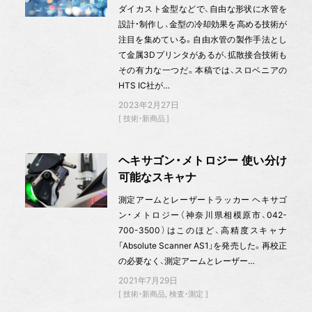
ダイカスト金型などで、自由な形状に水管を
設計・制作し、金型の冷却効果を高める技術が
注目を集めている。自由水管の製作手法とし
て金属3Dプリンタがあるが、拡散接合技術も
その有力な一つだ。本稿では、スロベニアの
HTS IC社が…
2023年2月27日
技術・新商品
ヘキサゴン・メトロジー 使い分け
可能なスキャナ
測定アームとレーザートラッカー ヘキサゴ
ン・メトロジー（神奈川県相模原市、042-
700-3500）はこのほど、高精度スキャナ
「Absolute Scanner AS1」を発売した。再校正
の必要なく、測定アームとレーザー…
2021年7月29日
技術・新商品
検査・測定