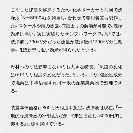
こうした課題を解決するため、化学メーカーと共同で洗
浄液「N—SR004」を開発し、合わせて専用装置も製作し
た。スケールや錆の除去、穴詰まりの解消が可能で、洗浄
効果は高い。実証実験したサンプルワーク（写真）では、
洗浄前に790㎖/分だった流量が洗浄後は1790㎖/分に改
善。ほぼ新型に近い効果が得られたという。
母材への寸法影響もないのも大きな特長。「流路の変化
は0・01ミリ程度の変化だった」という。また、強酸性成分
で廃棄は中和処理すれば一般の産業廃棄物で処理でき
る。
装置本体価格は800万円程度を想定。洗浄液は現在、「一
般的な洗浄液の3倍程度だが、将来は増産し、5000円/ℓに
抑える」目標を掲げている。