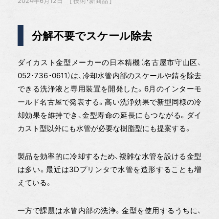
2024年6月12日
技術・新商品
分解不要でスケール除去
ダイカスト金型メーカーの日本精機（名古屋市守山区、
052・736・0611）は、冷却水管内部のスケールや錆を除去
できる洗浄液と専用装置を開発した。6月のインターモ
ールド名古屋で発表する。高い洗浄効果で新型同様の冷
却効果を維持でき、金型寿命の延長にもつながる。ダイ
カスト型以外にも水管が必要な樹脂型にも提案する。
製品を効率的に冷却するため、複雑な水管を設ける金型
は多い。最近は3Dプリンタで水管を造形することも増
えている。
一方で課題は水管内部の洗浄。金型を使用するうちに、