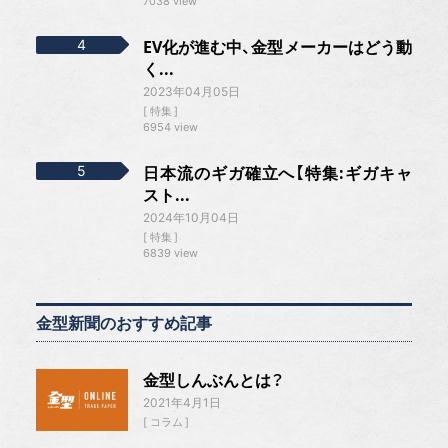
7038 view
EV化が進む中、金型メーカーはどう動
く...
2023年04月05日
特集
6954 view
日本流のギガ確立へ【特集:ギガキャ
スト...
2024年10月04日
特集
6839 view
金型新聞のおすすめ記事
金型しんぶんとは？
2021年4月1日
コラム