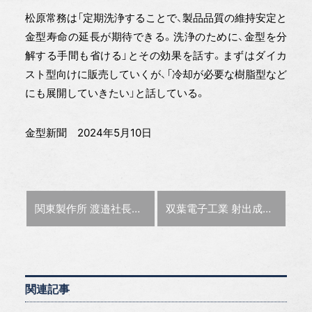
松原常務は「定期洗浄することで、製品品質の維持安定と
金型寿命の延長が期待できる。洗浄のために、金型を分
解する手間も省ける」とその効果を話す。まずはダイカ
スト型向けに販売していくが、「冷却が必要な樹脂型など
にも展開していきたい」と話している。
金型新聞 2024年5月10日
前の記事 :
次の記事 :
関東製作所 渡邉社長インタビュー 【特集:営業ってどうする？】
双葉電子工業 射出成形用AIを販売
関連記事