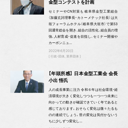
金型コンテストを計画
セミナーやCN対策も 岐阜県金型工業組合
（加藤丈詞理事長・カトーメテック社長）は大
垣フォーラムホテル（岐阜県大垣市）で第53
回通常総会を開き、組合の活性化、組合員の増
強、人材育成・促進を目指し、セミナー開催や
カーボンニュ…
2022年6月20日
行政・団体
業界団体
【年頭所感】 日本金型工業会 会長
小出 悟氏
人の成長事業に注力 令和６年は社会環境・経
済環境が大きく変化しつつも一つ一つ未来に
向かっての動きが確認できていく年であると
感じております。おそらく変化は微々たるも
のの連続でしょう。世の変化は気付かないう
ちに少しずつ変化し…