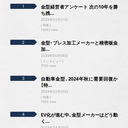
金型経営者アンケート 次の10年を勝
ち残...
2023年02月01日
特集
12083 view
金型・プレス加工メーカーと精密板金
加...
2025年06月06日
インタビュー
7760 view
自動車金型、2024年秋に需要回復か
【特...
2024年02月05日
特集
7039 view
EV化が進む中、金型メーカーはどう動
く...
2023年04月05日