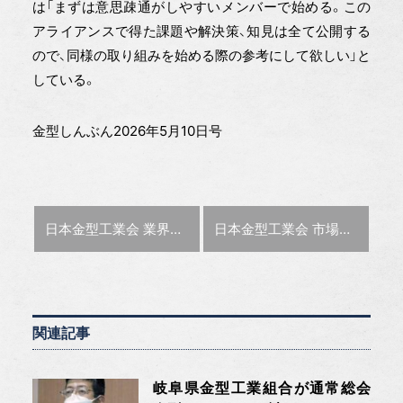
は「まずは意思疎通がしやすいメンバーで始める。この
アライアンスで得た課題や解決策、知見は全て公開する
ので、同様の取り組みを始める際の参考にして欲しい」と
している。
金型しんぶん2026年5月10日号
前の記事 :
次の記事 :
日本金型工業会 業界連携ＷＧリーダー 渡辺隆範氏に聞く【特集：日本金型工業会第14回定時総会】
日本金型工業会 市場拡大WGリーダー 大場総一郎氏に聞く【特集：日本金型工業会第14回定時総会】
関連記事
岐阜県金型工業組合が通常総会