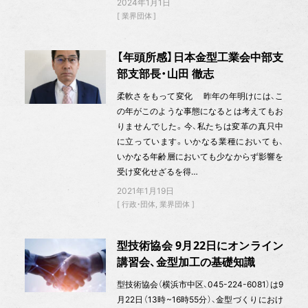
2024年1月1日
業界団体
【年頭所感】日本金型工業会中部支
部支部長・山田 徹志
柔軟さをもって変化 昨年の年明けには、こ
の年がこのような事態になるとは考えてもお
りませんでした。今、私たちは変革の真只中
に立っています。いかなる業種においても、
いかなる年齢層においても少なからず影響を
受け変化せざるを得…
2021年1月19日
行政・団体
業界団体
型技術協会 9月22日にオンライン
講習会、金型加工の基礎知識
型技術協会（横浜市中区、045-224-6081）は9
月22日（13時~16時55分）、金型づくりにおけ