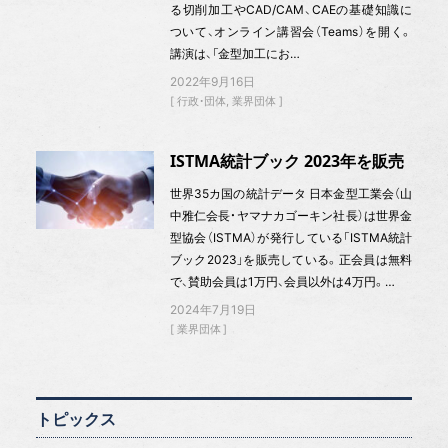
る切削加工やCAD/CAM、CAEの基礎知識に
ついて、オンライン講習会（Teams）を開く。
講演は、「金型加工にお…
2022年9月16日
行政・団体
業界団体
ISTMA統計ブック 2023年を販売
世界35カ国の統計データ 日本金型工業会（山
中雅仁会長・ヤマナカゴーキン社長）は世界金
型協会（ISTMA）が発行している「ISTMA統計
ブック2023」を販売している。正会員は無料
で、賛助会員は1万円、会員以外は4万円。…
2024年7月19日
業界団体
トピックス