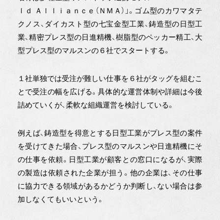
ｌｄ Ａｌｌｉａｎｃｅ（ＮＭＡ）」。ゴム型のカワマタテ
クノス、ダイカスト型の七宝金型工業、鋳造型の日型工
業、精密プレス型の日進精機、樹脂型のペッカー精工、大
型プレス型のマルスンの６社でスタートする。
１社単独では受注が難しい仕事を６社がタッグを組むこ
とで受注の幅を広げる。具体的な運営体制や詳細は今後
詰めていくが、柔軟な組織運営を検討している。
例えば、鋳造型を得意とする日型工業がプレス型の案件
を受けてきた場合、プレス型のマルスンや日進精機にそ
の仕事を依頼。日型工業が顧客との窓口になるが、実際
の製造は依頼された企業が担う。他の企業は、その仕事
に協力できる領域があるかどうか判断し、ない場合は参
加しなくてもいいという。