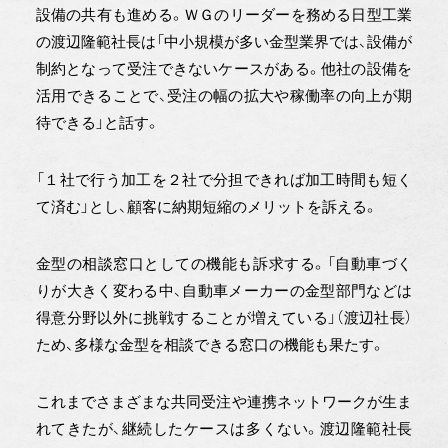
設備の共有も進める。ＷＧのリーダーを務める日型工業
の渡辺隆範社長は「中小規模が多い金型業界では、設備が
制約となって受注できないケースがある。他社の設備を
活用できることで、受注の幅の拡大や稼働率の向上が期
待できる」と話す。
「１社で行う加工を２社で分担できれば加工時間も短く
て済む」とし、顧客に納期短縮のメリットを訴える。
金型の相談窓口としての機能も訴求する。「自動車づく
りが大きく変わる中、自動車メーカーの金型部門などは
得意分野以外に挑戦することが増えている」（渡辺社長）
ため、多様な金型を相談できる窓口の機能も果たす。
これまでさまざまな共同受注や連携ネットワークが生ま
れてきたが、継続したケースは多くない。渡辺隆範社長