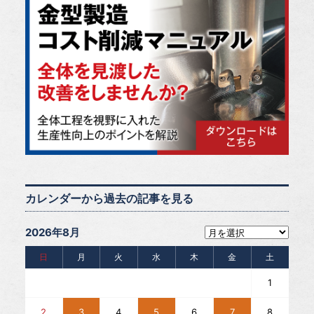
カレンダーから過去の記事を見る
2026年8月
日
月
火
水
木
金
土
1
2
3
4
5
6
7
8