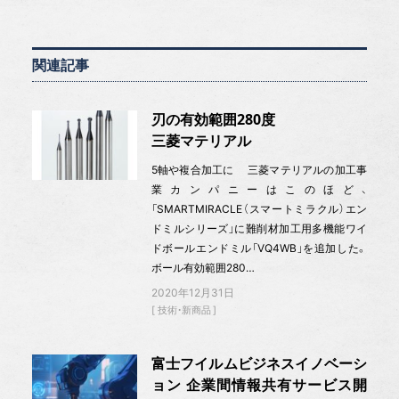
関連記事
刃の有効範囲280度
三菱マテリアル
5軸や複合加工に 三菱マテリアルの加工事
業カンパニーはこのほど、
「SMARTMIRACLE（スマートミラクル）エン
ドミルシリーズ」に難削材加工用多機能ワイ
ドボールエンドミル「VQ4WB」を追加した。
ボール有効範囲280…
2020年12月31日
技術・新商品
富士フイルムビジネスイノベーシ
ョン 企業間情報共有サービス開