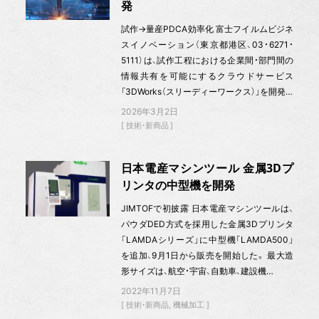
発
試作→量産PDCA効率化 富士フイルムビジネ
スイノベーション（東京都港区、03・6271・
5111）は、試作工程における企業間・部門間の
情報共有を可能にするクラウドサービス
「3DWorks（スリーディーワークス）」を開発…
2026年3月2日
技術・新商品
日本電産マシンツール 金属3Dプ
リンタの中型機を開発
JIMTOFで初披露 日本電産マシンツールは、
パウダDED方式を採用した金属3Dプリンタ
「LAMDAシリーズ」に中型機「LAMDA500」
を追加、9月1日から販売を開始した。 最大造
形サイズは、航空・宇宙、自動車、建設機…
2022年11月7日
技術・新商品
機械加工