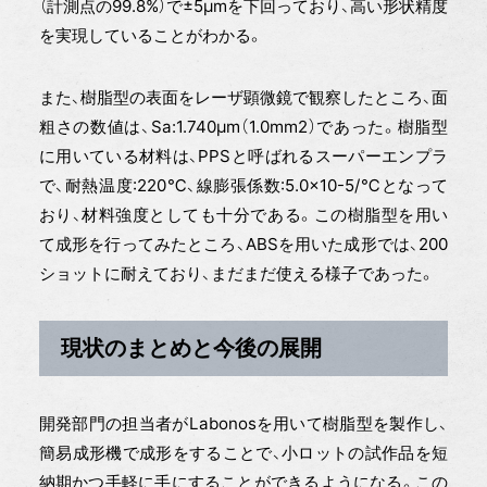
（計測点の99.8%）で±5µmを下回っており、高い形状精度
を実現していることがわかる。
また、樹脂型の表面をレーザ顕微鏡で観察したところ、面
粗さの数値は、Sa:1.740µm（1.0mm2）であった。樹脂型
に用いている材料は、PPSと呼ばれるスーパーエンプラ
で、耐熱温度:220℃、線膨張係数:5.0×10-5/℃となって
おり、材料強度としても十分である。この樹脂型を用い
て成形を行ってみたところ、ABSを用いた成形では、200
ショットに耐えており、まだまだ使える様子であった。
現状のまとめと今後の展開
開発部門の担当者がLabonosを用いて樹脂型を製作し、
簡易成形機で成形をすることで、小ロットの試作品を短
納期かつ手軽に手にすることができるようになる。この