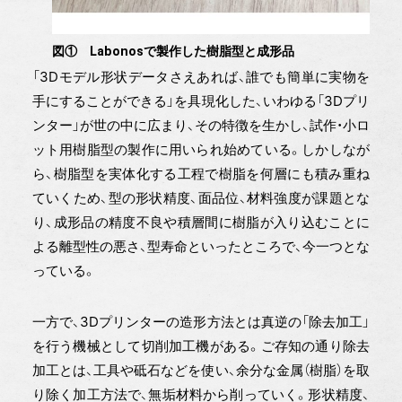
図① Labonosで製作した樹脂型と成形品
「3Dモデル形状データさえあれば、誰でも簡単に実物を
手にすることができる」を具現化した、いわゆる「3Dプリ
ンター」が世の中に広まり、その特徴を生かし、試作・小ロ
ット用樹脂型の製作に用いられ始めている。しかしなが
ら、樹脂型を実体化する工程で樹脂を何層にも積み重ね
ていくため、型の形状精度、面品位、材料強度が課題とな
り、成形品の精度不良や積層間に樹脂が入り込むことに
よる離型性の悪さ、型寿命といったところで、今一つとな
っている。
一方で、3Dプリンターの造形方法とは真逆の「除去加工」
を行う機械として切削加工機がある。ご存知の通り除去
加工とは、工具や砥石などを使い、余分な金属（樹脂）を取
り除く加工方法で、無垢材料から削っていく。形状精度、