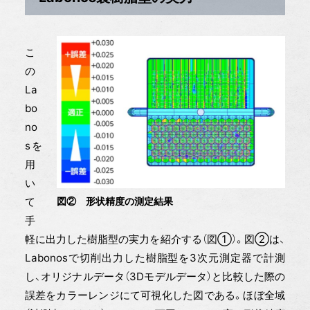
こ
の
La
bo
no
sを
用
い
て
図② 形状精度の測定結果
手
軽に出力した樹脂型の実力を紹介する（図①）。図②は、
Labonosで切削出力した樹脂型を3次元測定器で計測
し、オリジナルデータ（3Dモデルデータ）と比較した際の
誤差をカラーレンジにて可視化した図である。ほぼ全域