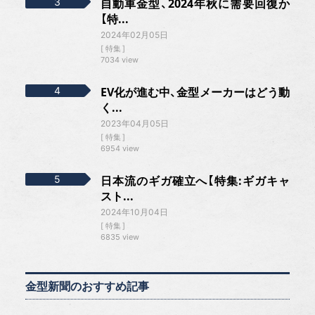
自動車金型、2024年秋に需要回復か
【特...
2024年02月05日
特集
7034 view
EV化が進む中、金型メーカーはどう動
く...
2023年04月05日
特集
6954 view
日本流のギガ確立へ【特集:ギガキャ
スト...
2024年10月04日
特集
6835 view
金型新聞のおすすめ記事