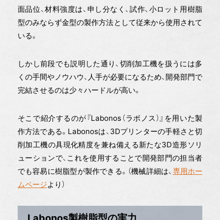
面品位、材料強度は、申し分なく、試作、小ロット用樹脂
型のみならず金型の製作方法として従来から使用されて
いる。
しかし前段でも説明した通り、切削加工機を扱うには多
くの手間やノウハウ、人手が必要になるため、開発部門で
完結させるのは少々ハードルが高い。
そこで紹介するのが『Labonos（ラボノス）』を用いた製
作方法である。Labonosは、3Dプリンターの手軽さと切
削加工機の具現化精度を兼ね備える新たな3D造形ソリ
ューションで、これを使用することで開発部門の担当者
でも容易に樹脂型が製作できる。（機械詳細は、
専用ホー
ムペ
ージ
より）
Labonos製樹脂型の実力