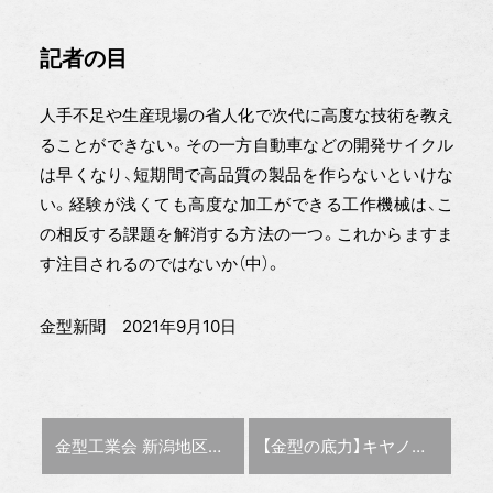
記者の目
人手不足や生産現場の省人化で次代に高度な技術を教え
ることができない。その一方自動車などの開発サイクル
は早くなり、短期間で高品質の製品を作らないといけな
い。経験が浅くても高度な加工ができる工作機械は、こ
の相反する課題を解消する方法の一つ。これからますま
す注目されるのではないか（中）。
金型新聞 2021年9月10日
前の記事 :
次の記事 :
金型工業会 新潟地区会を開催
【金型の底力】キヤノンモールド世界に誇れる「見通せる工場」