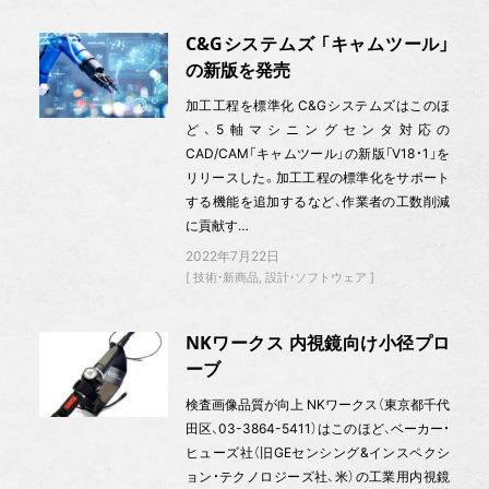
C&Gシステムズ 「キャムツール」
の新版を発売
加工工程を標準化 C&Gシステムズはこのほ
ど、5軸マシニングセンタ対応の
CAD/CAM「キャムツール」の新版「V18・1」を
リリースした。加工工程の標準化をサポート
する機能を追加するなど、作業者の工数削減
に貢献す…
2022年7月22日
技術・新商品
設計・ソフトウェア
NKワークス 内視鏡向け小径プロ
ーブ
検査画像品質が向上 NKワークス（東京都千代
田区、03-3864-5411）はこのほど、ベーカー・
ヒューズ社（旧GEセンシング&インスペクシ
ョン・テクノロジーズ社、米）の工業用内視鏡