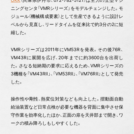
OKK
（兵庫県伊丹市、072-782-5121）は主力の立型マシ
ニングセンタ「VMRシリーズ」をモデルチェンジした。モ
ジュール（機械構成要素）として生産できるように設計レ
ベルから見直し、リードタイムを従来比で約3分の2に短
縮した。
VMRシリーズは2011年にVM53Rを発表。その後76R、
VM43Rに展開を広げ、20年までに約3600台を出荷し
た。さなる短納期の要求に応えるため、VMRシリーズの
3機種を「VM43RⅡ」、「VM53RⅡ」、「VM76RⅡ」として発売
した。
操作性や剛性、熱変位対策なども向上した。摺動面自動
給油装置など日常点検が必要な機器を背面に集中させ保
守作業を効率化したほか、正面の扉を天井部まで開き、ワ
ークの積み降ろしもしやすくした。