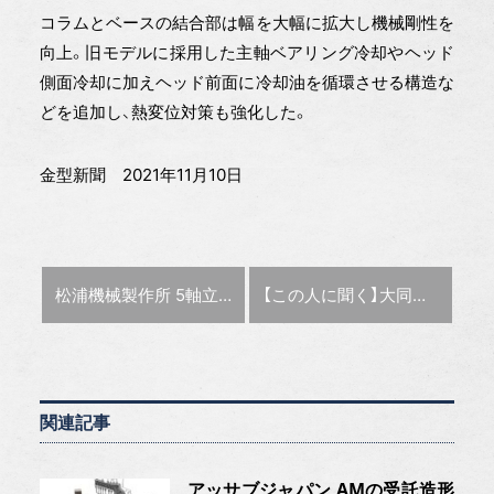
コラムとベースの結合部は幅を大幅に拡大し機械剛性を
向上。旧モデルに採用した主軸ベアリング冷却やヘッド
側面冷却に加えヘッド前面に冷却油を循環させる構造な
どを追加し、熱変位対策も強化した。
金型新聞 2021年11月10日
前の記事 :
次の記事 :
松浦機械製作所 5軸立形MC「MXシリーズ」に直径420㎜対応の新機種
【この人に聞く】大同特殊鋼 次世代製品開発センター主席部員・井上 幸一郎氏「SKD61相当の粉末材」
関連記事
アッサブジャパン AMの受託造形