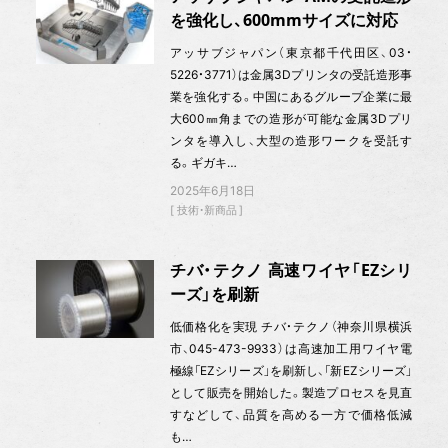
を強化し、600mmサイズに対応
アッサブジャパン（東京都千代田区、03・
5226・3771）は金属3Dプリンタの受託造形事
業を強化する。中国にあるグループ企業に最
大600㎜角までの造形が可能な金属3Dプリ
ンタを導入し、大型の造形ワークを受託す
る。ギガキ…
2025年6月18日
技術・新商品
チバ・テクノ 高速ワイヤ「EZシリ
ーズ」を刷新
低価格化を実現 チバ・テクノ（神奈川県横浜
市、045-473-9933）は高速加工用ワイヤ電
極線「EZシリーズ」を刷新し、「新EZシリーズ」
として販売を開始した。製造プロセスを見直
すなどして、品質を高める一方で価格低減
も…