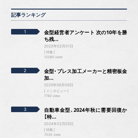
記事ランキング
金型経営者アンケート 次の10年を勝
ち残...
2023年02月01日
特集
12080 view
金型・プレス加工メーカーと精密板金
加...
2025年06月06日
インタビュー
7740 view
自動車金型、2024年秋に需要回復か
【特...
2024年02月05日
特集
7035 view