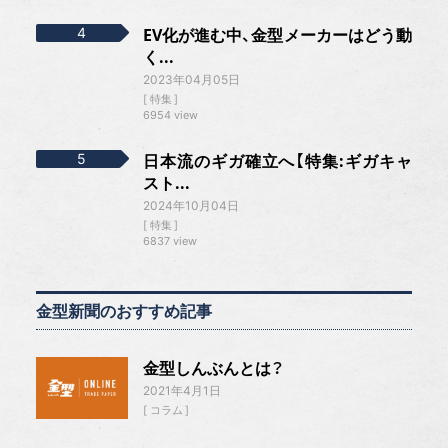
EV化が進む中、金型メーカーはどう動
く...
2023年04月05日
特集
6954 view
日本流のギガ確立へ【特集:ギガキャ
スト...
2024年10月04日
特集
6837 view
金型新聞のおすすめ記事
金型しんぶんとは？
2021年4月1日
コラム