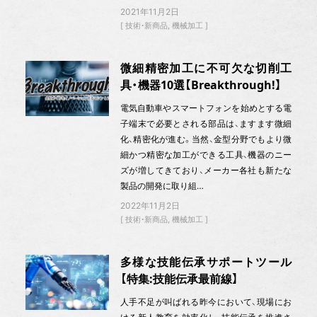
2021年11月2日
技術・新商品
機械加工
微細精密加工に不可欠な切削工
具・機器10選【Breakthrough!】
電気自動車やスマートフォンを始めとする電
子端末で必要とされる部品は、ますます微細
化、精密化が進む。当然、金型分野でもより微
細かつ精密な加工ができる工具、機器のニー
ズが増してきており、メーカー各社も新たな
製品の開発に取り組…
2022年11月2日
技術・新商品
機械加工
多様な技能伝承サポートツール
【特集:技能伝承最前線】
人手不足が叫ばれる昨今において、現場にお