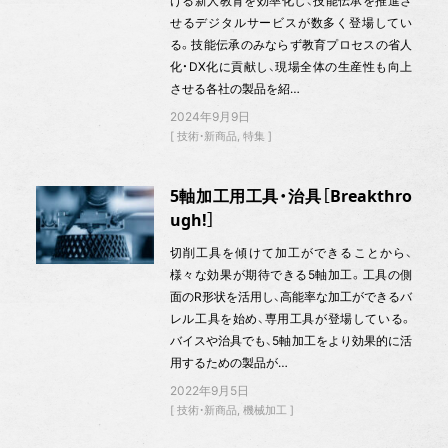
ける新人教育を効率化し、技能伝承を推進さ
せるデジタルサービスが数多く登場してい
る。技能伝承のみならず教育プロセスの省人
化・DX化に貢献し、現場全体の生産性も向上
させる各社の製品を紹…
2024年9月9日
技術・新商品
特集
5軸加工用工具・治具［Breakthro
ugh!］
切削工具を傾けて加工ができることから、
様々な効果が期待できる5軸加工。工具の側
面のR形状を活用し、高能率な加工ができるバ
レル工具を始め、専用工具が登場している。
バイスや治具でも、5軸加工をより効果的に活
用するための製品が…
2022年9月5日
技術・新商品
機械加工