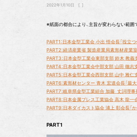
2022年1月10日
※紙面の都合により、主旨が変わらない範囲
PART1：日本金型工業会 小出 悟会長「役立
PART2：経済産業省 製造産業局素形材産業
PART3：日本金型工業会東部支部 鈴木 教
PART4：日本金型工業会中部支部 山田 徹
PART5：日本金型工業会西部支部 山中 雅
PART6：素形材センター 青木 宏道会長「最
PART7：岐阜県金型工業組合 加藤 丈詞理
PART8：日本金属プレス工業協会 高木 龍
PART9：日本ダイカスト協会 浦上 彰会長
PART1