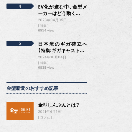
EV化が進む中、金型メ
ーカーはどう動く...
2023年04月05日
特集
6954 view
日本流のギガ確立へ
【特集:ギガキャスト...
2024年10月04日
特集
6838 view
金型新聞のおすすめ記事
金型しんぶんとは？
2021年4月1日
コラム