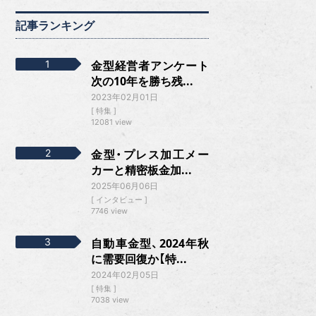
記事ランキング
金型経営者アンケート
次の10年を勝ち残...
2023年02月01日
特集
12081 view
金型・プレス加工メー
カーと精密板金加...
2025年06月06日
インタビュー
7746 view
自動車金型、2024年秋
に需要回復か【特...
2024年02月05日
特集
7038 view