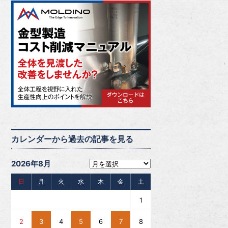
カレンダーから過去の記事を見る
2026年8月
日
月
火
水
木
金
土
1
2
3
4
5
6
7
8