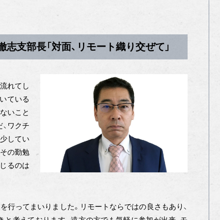
徹志支部長「対面、リモート織り交ぜて」
が流れてし
続いている
こないこと
だ、ワクチ
減少してい
、その勤勉
感じるのは
業を行ってまいりました。リモートならではの良さもあり、
きと考えております。遠方の方でも気軽に参加が出来、モ