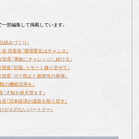
で一部編集して掲載しています。
つ仕組みづくり」
室 谷 浩室長「環境変化はチャンス」
義支部長「果敢にチャレンジし続ける」
志支部長「対面、リモート織り交ぜて」
仁支部長「ボケ防止と創造性の発揮」
大限の機能活用を」
事長「才知を研ぎ澄ます」
一会長「日本経済が成長を取り戻す」
「かけがえのないパートナー」