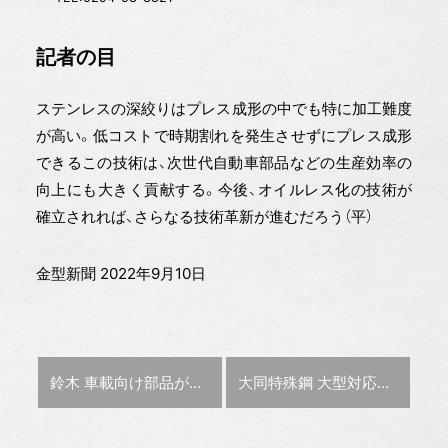
記者の目
ステンレスの深絞りはプレス成形の中でも特に加工難度
が高い。低コストで時期割れを発生させずにプレス成形
できるこの技術は、次世代自動車部品などの生産効率の
向上にも大きく貢献する。今後、オイルレス化の技術が
確立されれば、さらなる技術革新が進むだろう（平）
金型新聞 2022年9月10日
前の記事 :
次の記事 :
鈴木 車載向け部品が好調 22年6月通期決算
大同特殊鋼 大型対応のプリンタ用粉末を開発