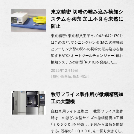
東京精密 切粉の噛み込み検知シ
ステムを発売 加工不良を未然に
防止
東京精密（東京都八王子市、042-642-1701）
はこのほど、マシニングセンタ（MC）の主軸部
とツーリング部の間への切粉の噛み込みを検
知するATC（オートツールチェンジャー）触れ
検知システムの新型「RD10」を発売した…
2022年12月19日
技術・新商品
検査・測定
牧野フライス製作所が微細精密加
工の大型機
自動車用ライト金型に 牧野フライス製作
所はこのほど、大型サイズの微細精密加工機
「ｉＱ５００」を発売し、９月から出荷を開始
する。既存の「ｉＱ３００」を一回り大きくし、