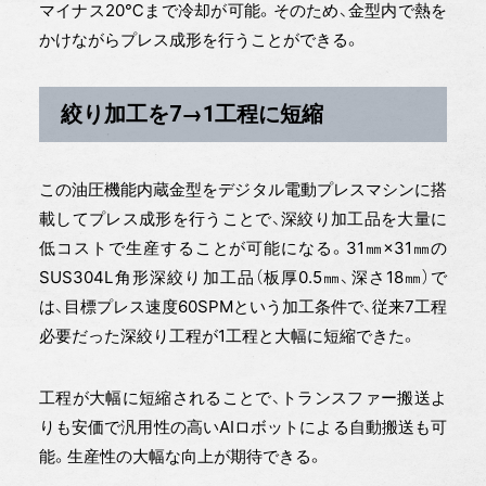
マイナス20℃まで冷却が可能。そのため、金型内で熱を
かけながらプレス成形を行うことができる。
絞り加工を7→1工程に短縮
この油圧機能内蔵金型をデジタル電動プレスマシンに搭
載してプレス成形を行うことで、深絞り加工品を大量に
低コストで生産することが可能になる。31㎜×31㎜の
SUS304L角形深絞り加工品（板厚0.5㎜、深さ18㎜）で
は、目標プレス速度60SPMという加工条件で、従来7工程
必要だった深絞り工程が1工程と大幅に短縮できた。
工程が大幅に短縮されることで、トランスファー搬送よ
りも安価で汎用性の高いAIロボットによる自動搬送も可
能。生産性の大幅な向上が期待できる。