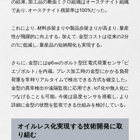
の結果、加工品の断面ミクロ組織はオーステナイト組織
であり、オーステナイト残留率は100%だった。
これにより、材料歩留まりや製品歩留まりが高まり、量産
性が飛躍的に向上する。加えて、金型コストは従来の2分
の1に低減し、量産品の短納期化も実現する。
さらに、金型にはφ6㎜のボルト型圧電式荷重センサ「ピ
エゾボルト」を内蔵。プレス加工時の金型にかかる負荷
荷重を常時リアルタイムで検出できる方式を確立した。
金型の異常検出や遠隔監視に応用でき、IoT化や無人化に
つなげることも可能。今後は温度センサを搭載し、より
詳細に金型の状態を監視できる仕組みを検討している。
オイルレス化実現する技術開発に取
り組む