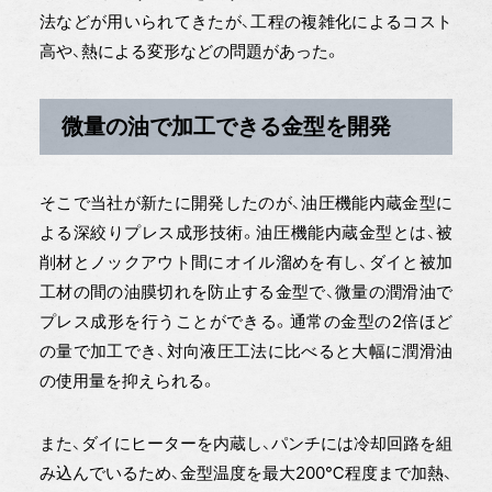
法などが用いられてきたが、工程の複雑化によるコスト
高や、熱による変形などの問題があった。
微量の油で加工できる金型を開発
そこで当社が新たに開発したのが、油圧機能内蔵金型に
よる深絞りプレス成形技術。油圧機能内蔵金型とは、被
削材とノックアウト間にオイル溜めを有し、ダイと被加
工材の間の油膜切れを防止する金型で、微量の潤滑油で
プレス成形を行うことができる。通常の金型の2倍ほど
の量で加工でき、対向液圧工法に比べると大幅に潤滑油
の使用量を抑えられる。
また、ダイにヒーターを内蔵し、パンチには冷却回路を組
み込んでいるため、金型温度を最大200℃程度まで加熱、