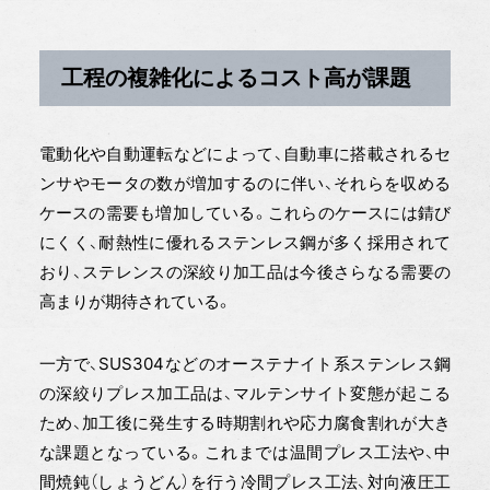
工程の複雑化によるコスト高が課題
電動化や自動運転などによって、自動車に搭載されるセ
ンサやモータの数が増加するのに伴い、それらを収める
ケースの需要も増加している。これらのケースには錆び
にくく、耐熱性に優れるステンレス鋼が多く採用されて
おり、ステレンスの深絞り加工品は今後さらなる需要の
高まりが期待されている。
一方で、SUS304などのオーステナイト系ステンレス鋼
の深絞りプレス加工品は、マルテンサイト変態が起こる
ため、加工後に発生する時期割れや応力腐食割れが大き
な課題となっている。これまでは温間プレス工法や、中
間焼鈍（しょうどん）を行う冷間プレス工法、対向液圧工