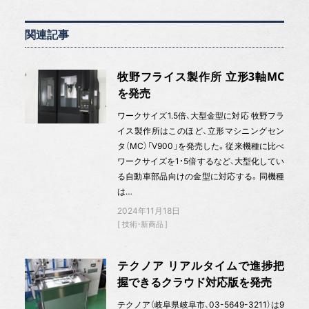
関連記事
牧野フライス製作所 立形3軸MC
を発売
ワークサイズ1.5倍、大型金型に対応 牧野フラ
イス製作所はこのほど、立形マシニングセン
タ（MC）「V900」を発売した。従来機種に比べ
ワークサイズを1・5倍するなど、大型化してい
る自動車部品向けの金型に対応する。同機種
は…
2024年11月18日
技術・新商品
テクノア リアルタイムで進捗把
握できるクラウド対応版を発売
テクノア（岐阜県岐阜市、03-5649-3211）は9