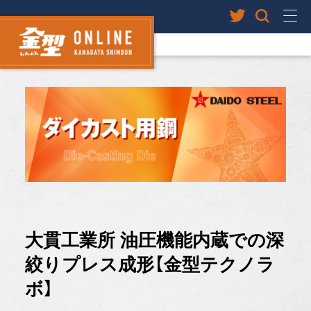
大貫工業所 油圧機能内蔵での深
絞りプレス成形【金型テクノラ
ボ】