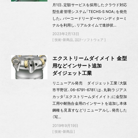
月1日、定額サービスを採用したクラウド対応
型生産管理システム「TECHS‐S NOA」を発売
した。バーコードリーダーやハンディターミ
ナルを利用し、リアルタイムで進捗状…
2023年2月13日
技術・新商品
設計・ソフトウェア
エクストリームダイメイト 金型
用などインサート追加
ダイジェット工業
リニューアル発売 ダイジェット工業（大阪
市平野区、06-6791-6781）は、丸駒ラジアス
カッタ「エクストリームダイメイト」に金型加
工用や耐熱合金用のインサートを追加し本体
鋼種も見直すなどリニューアルし、発売した
（写…
2019年9月19日
技術・新商品