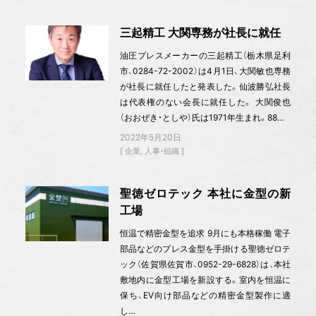
三起精工 大関専務が社長に就任
油圧プレスメーカーの三起精工（栃木県足利
市、0284-72-2002）は4月1日、大関敏也専務
が社長に就任したと発表した。仙波勝弘社長
は代表権のない会長に就任した。 大関俊也
（おおぜき・としや）氏は1971年生まれ。88…
2022年5月20日
企業
人事・組織
聖徳ゼロテック 本社に金型の新
工場
恒温で精密金型を追求 9月にも本格稼働 電子
部品などのプレス金型を手掛ける聖徳ゼロテ
ック（佐賀県佐賀市、0952-29-6828）は、本社
敷地内に金型工場を新設する。室内を恒温に
保ち、EV向け部品などの精密金型製作に適
し…