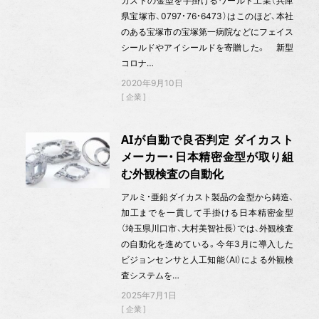
カストの金型を手掛けるワールド工業（兵庫
県宝塚市、0797・76・6473）はこのほど、本社
のある宝塚市の宝塚第一病院などにフェイス
シールドやアイシールドを寄贈した。 新型
コロナ…
2020年9月10日
企業
AIが自動で良否判定 ダイカスト
メーカー・日本精密金型が取り組
む外観検査の自動化
アルミ・亜鉛ダイカスト製品の金型から鋳造、
加工までを一貫して手掛ける日本精密金型
（埼玉県川口市、大村美智社長）では、外観検査
の自動化を進めている。今年3月に導入した
ビジョンセンサと人工知能（AI）による外観検
査システムを…
2025年7月1日
企業