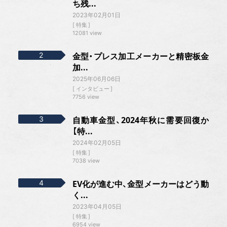
ち残...
2023年02月01日
特集
12081 view
金型・プレス加工メーカーと精密板金
加...
2025年06月06日
インタビュー
7756 view
自動車金型、2024年秋に需要回復か
【特...
2024年02月05日
特集
7038 view
EV化が進む中、金型メーカーはどう動
く...
2023年04月05日
特集
6954 view