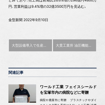
とみており、売上高は前期比26.6%増の296億円4800万
円、営業利益は9.4%増の32億3500万円を見込む。
金型新聞 2022年9月10日
前の記事 :
次の記事 :
大型設備導入で生産体制強化 永井製作所が目指す新規開拓【金型の底力】
大貫工業所 油圧機能内蔵での深絞りプレス成形【金型テクノラボ】
関連記事
ワールド工業 フェイスシールド
を宝塚市内の病院などに寄贈
病院や鹿屋市に寄贈 プラスチックやダイ