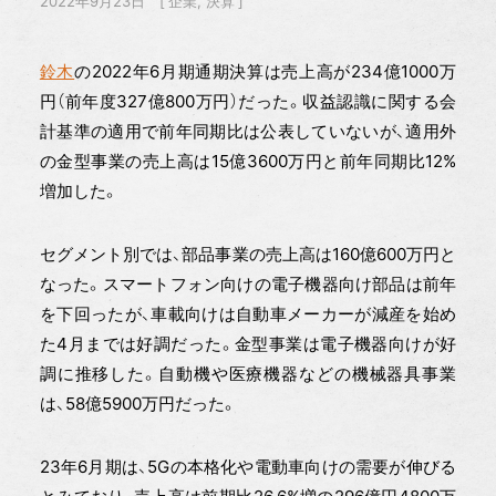
2022年9月23日
企業
決算
鈴木
の2022年6月期通期決算は売上高が234億1000万
円（前年度327億800万円）だった。収益認識に関する会
計基準の適用で前年同期比は公表していないが、適用外
の金型事業の売上高は15億3600万円と前年同期比12%
増加した。
セグメント別では、部品事業の売上高は160億600万円と
なった。スマートフォン向けの電子機器向け部品は前年
を下回ったが、車載向けは自動車メーカーが減産を始め
た4月までは好調だった。金型事業は電子機器向けが好
調に推移した。自動機や医療機器などの機械器具事業
は、58億5900万円だった。
23年6月期は、5Gの本格化や電動車向けの需要が伸びる