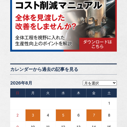
カレンダーから過去の記事を見る
2026年8月
日
月
火
水
木
金
土
1
2
3
4
5
6
7
8