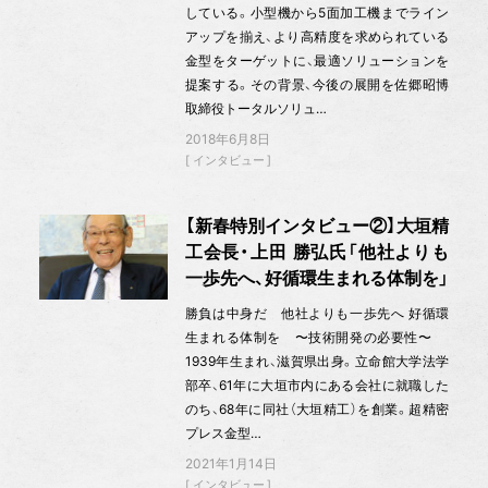
している。小型機から5面加工機までライン
アップを揃え、より高精度を求められている
金型をターゲットに、最適ソリューションを
提案する。その背景、今後の展開を佐郷昭博
取締役トータルソリュ…
2018年6月8日
インタビュー
【新春特別インタビュー②】大垣精
工会長・上田 勝弘氏「他社よりも
一歩先へ、好循環生まれる体制を」
勝負は中身だ 他社よりも一歩先へ 好循環
生まれる体制を 〜技術開発の必要性〜
1939年生まれ、滋賀県出身。立命館大学法学
部卒、61年に大垣市内にある会社に就職した
のち、68年に同社（大垣精工）を創業。超精密
プレス金型…
2021年1月14日
インタビュー