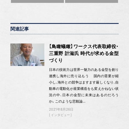
関連記事
【鳥瞰蟻瞰】ワークス代表取締役・
三重野 計滋氏 時代が求める金型
づくり
日本の技術力は世界一魅力のある金型を創り
連携し海外に売り込もう 国内の需要が縮
小し、海外との競争はますます厳しくなり、自
動車の電動化が産業構造をも変えかねない状
況の中、日本の金型に未来はあるのだろう
か。このような悲観論…
2021年8月26日
インタビュー