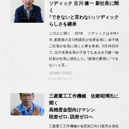
ソディック 古川 健一 新社長に聞
く
「できないと言わない」ソディック
らしさを継承
この人に聞く 2018 ソディックは今年1
月、創業者の古川利彦氏が名誉会長に、金子雄
二社長が会長に就く人事を発表。3月29日付
で、古川名誉会長の子息でもある古川健一副
社長が社長に就任した。「顧客の要望に『でき
ない』と言…
2018年7月4日
インタビュー
三菱重工工作機械 佐郷昭博氏に
聞く
高精度金型向けマシン
段差ゼロ、誤差ゼロへ
三菱重工工作機械が金型加工向け販売を強化