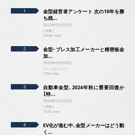
金型経営者アンケート 次の10年を勝
ち残...
2023年02月01日
特集
12080 view
金型・プレス加工メーカーと精密板金
加...
2025年06月06日
インタビュー
7740 view
自動車金型、2024年秋に需要回復か
【特...
2024年02月05日
特集
7035 view
EV化が進む中、金型メーカーはどう動
く...