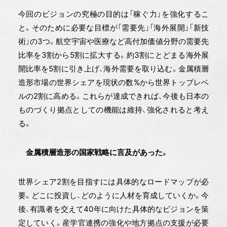
今回のビジョンの究極の目的は「稼ぐ力」を強化するこ
と。そのために必要な目標が「需要先」「海外展開」「新技
術」の3つ。航空宇宙や医療など高付加価値分野の需要先
比率を3割から5割に拡大する。約3割にとどまる海外展
開比率を5割に引き上げ、海外需要を取り込む。金属積層
造形市場の世界シェアを現状の数%から世界トップレベ
ルの2割に高める。これらが達成できれば、今後も日本の
ものづくり拠点としての機能は維持、強化されると考え
る。
金属積層造形の国家戦略に言及があった。
世界シェア2割を目指すには具体的なロードマップが必
要。どこに投資し、どのように人材を育成していくか。今
後、有識者を交えて40年に向けた具体的なビジョンを策
定していく。産学官連携の強化や地方拠点の支援が必要