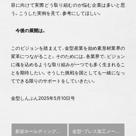
容に向けて実際どう取り組むのか悩む企業は多いと思
う。こうした実例を見て、参考にしてほしい。
今後の展開は。
このビジョンを踏まえて、金型産業を始め素形材業界の
変革につながること。そのためには、各業界で、ビジョン
に魂を込めるような取り組みが一つでも多く生まれるこ
とを期待したい。そうした挑戦を国としても一緒になっ
てできる限りのサポートをしていきたい。
金型しんぶん2025年5月10日号
前の記事 :
次の記事 :
新栄ホールディングス 金型の新会社を設立
金型・プレス加工メーカーと精密板金加工メーカーがロックバンド・ギタリストとコラボし、特注ギターパーツを製作