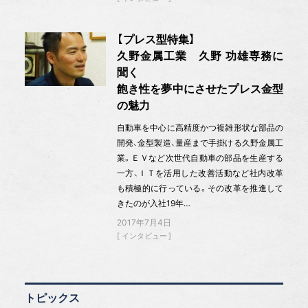
【プレス型特集】
久野金属工業 久野 功雄専務に
聞く
飽き性を夢中にさせたプレス金型
の魅力
自動車を中心に高精度かつ複雑形状な部品の
開発、金型製造、量産まで手掛ける久野金属工
業。ＥＶなど次世代自動車の部品を生産する
一方、ＩＴを活用した改善活動など社内改革
も積極的に行っている。その改革を推進して
きたのが入社19年…
2017年7月4日
インタビュー
トピックス