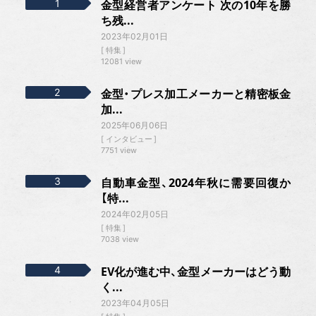
金型経営者アンケート 次の10年を勝
ち残...
2023年02月01日
特集
12081 view
金型・プレス加工メーカーと精密板金
加...
2025年06月06日
インタビュー
7751 view
自動車金型、2024年秋に需要回復か
【特...
2024年02月05日
特集
7038 view
EV化が進む中、金型メーカーはどう動
く...
2023年04月05日