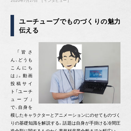
2020年7月27日
インタビュー
ユーチューブでものづくりの魅力
伝える
「皆さ
ん、どうも
こんにち
は」。動画
投稿サイ
ト「ユーチ
ューブ」
で、自身を
模したキャラクターとアニメーションにのせてものづく
りの基礎知識を解説する。話題は自身が手掛ける冷間圧
造金型に関するものから素形材産業全般までと幅広い。