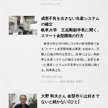
インタビュー
成形不良を出さない生産システム
の確立
岐阜大学 王志剛副学長に聞く、
スマート金型開発の行方
岐阜大学が2018年に3カ年の研究開発であ
る「スマート金型開発拠点事業」を始めた。労
働人口減少時代を想定し、従来にはない高効
率な生産システムの確立を目指し、金型を使
った量産システムの不良率ゼロを目標に掲げ
る。同事業は文…
2019年10月15日
インタビュー
技術・新商品
特集
大野 和夫さん 金型作りは好きで
ないと続かない【ひと】