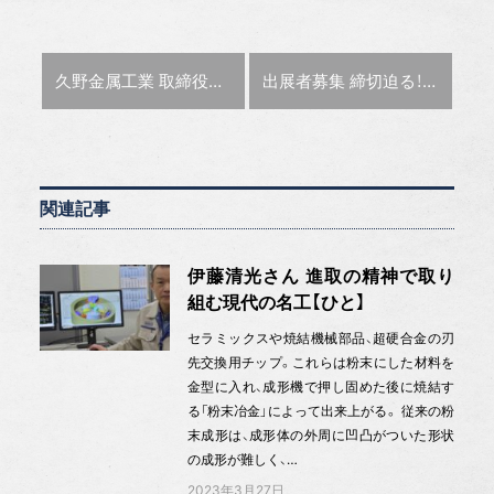
前の記事 :
次の記事 :
久野金属工業 取締役副社長 久野 功雄氏 〜鳥瞰蟻瞰〜
出展者募集 締切迫る！
TOKYO P
関連記事
伊藤清光さん 進取の精神で取り
組む現代の名工【ひと】
セラミックスや焼結機械部品、超硬合金の刃
先交換用チップ。これらは粉末にした材料を
金型に入れ、成形機で押し固めた後に焼結す
る「粉末冶金」によって出来上がる。 従来の粉
末成形は、成形体の外周に凹凸がついた形状
の成形が難しく、…
2023年3月27日