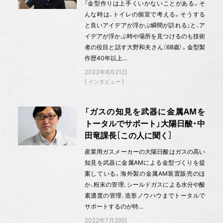
「金型作りは上手くいかないことがある。そ
んな時は、トイレの個室で考える。そうする
と良いアイデアが浮かぶ瞬間が訪れる」と、ア
イデアが浮かぶ時や場所を見つけるのも技術
者の役目と話す大野和夫さん（68歳）。金型製
作歴40年以上…
2023年8月21日
インタビュー
「ガスの知見を武器に金属AMを
トータルでサポート」大陽日酸・中
田竜課長［この人に聞く］
産業用ガスメーカーの大陽日酸はガスの高い
知見を武器に金属AMによる金型づくりを提
案している。海外製の金属AM装置販売のほ
か、粉末の管理、シールドガスによる水分や酸
素濃度の管理、造形ノウハウまでトータルで
サポートするのが特…
2022年7月29日