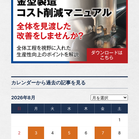
カレンダーから過去の記事を見る
2026年8月
日
月
火
水
木
金
土
1
2
3
4
5
6
7
8