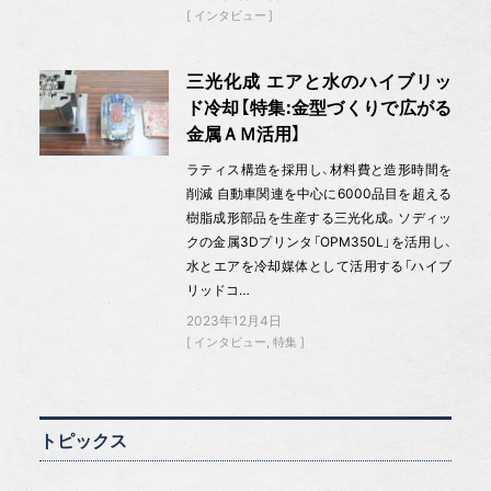
インタビュー
三光化成 エアと水のハイブリッ
ド冷却【特集:金型づくりで広がる
金属ＡＭ活用】
ラティス構造を採用し、材料費と造形時間を
削減 自動車関連を中心に6000品目を超える
樹脂成形部品を生産する三光化成。ソディッ
クの金属3Dプリンタ「OPM350L」を活用し、
水とエアを冷却媒体として活用する「ハイブ
リッドコ…
2023年12月4日
インタビュー
特集
トピックス