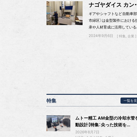
ナゴヤダイス カン
ギアやシャフトなど自動車部
市緑区）は金型製作における
承や人材育成に活用している。20
2024年9月6日
特集
企業
特集
一覧を見
ムトー精工 AM金型の冷却水管
動設計【特集：尖った技術を...
2026年8月7日