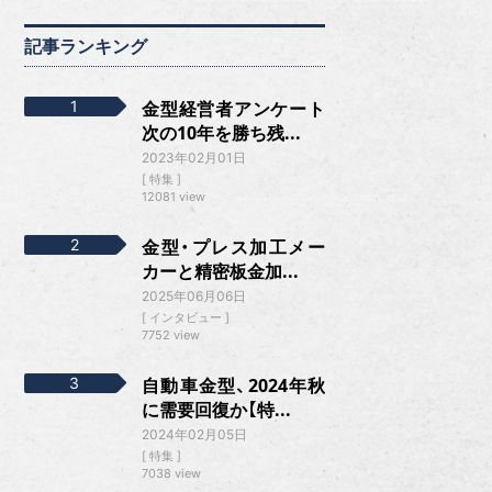
記事ランキング
金型経営者アンケート
次の10年を勝ち残...
2023年02月01日
特集
12081 view
金型・プレス加工メー
カーと精密板金加...
2025年06月06日
インタビュー
7752 view
自動車金型、2024年秋
に需要回復か【特...
2024年02月05日
特集
7038 view