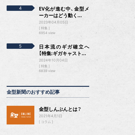
EV化が進む中、金型メ
ーカーはどう動く...
2023年04月05日
特集
6954 view
日本流のギガ確立へ
【特集:ギガキャスト...
2024年10月04日
特集
6839 view
金型新聞のおすすめ記事
金型しんぶんとは？
2021年4月1日
コラム