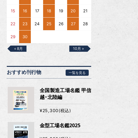
15
16
17
18
19
20
21
22
23
24
25
26
27
28
29
30
« 8月
10月 »
おすすめ刊行物
一覧を見る
全国製造工場名鑑 甲信
越・北陸編
¥25,300(税込)
金型工場名鑑2025