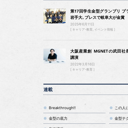
第17回学生金型グランプリ プ
岩手大、プレスで岐阜大が金賞
2025年6月11日
キャリア・教育
イベント情報
大阪産業創 MGNETの武田社
講演
2022年3月16日
キャリア・教育
連載
Breakthrough!!
この人
金型の底力
金型テ