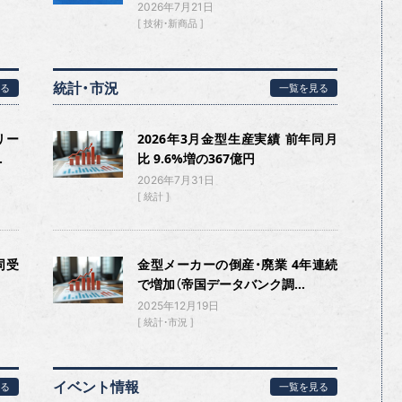
2026年7月21日
技術・新商品
統計・市況
る
一覧を見る
リー
2026年3月金型生産実績 前年同月
.
比 9.6%増の367億円
2026年7月31日
統計
同受
金型メーカーの倒産・廃業 4年連続
で増加（帝国データバンク調...
2025年12月19日
統計・市況
イベント情報
る
一覧を見る