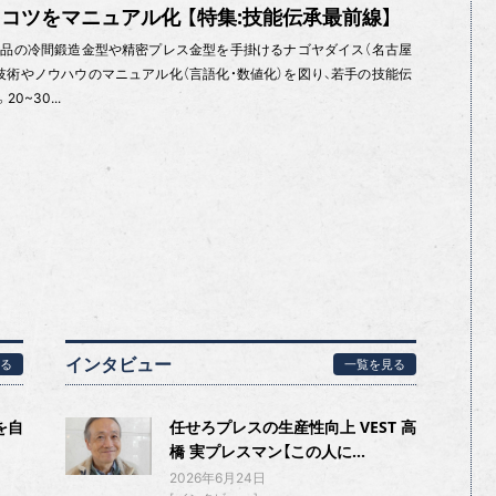
・コツをマニュアル化 【特集:技能伝承最前線】
品の冷間鍛造金型や精密プレス金型を手掛けるナゴヤダイス（名古屋
技術やノウハウのマニュアル化（言語化・数値化）を図り、若手の技能伝
~30...
インタビュー
る
一覧を見る
を自
任せろプレスの生産性向上 VEST 高
橋 実プレスマン【この人に...
2026年6月24日