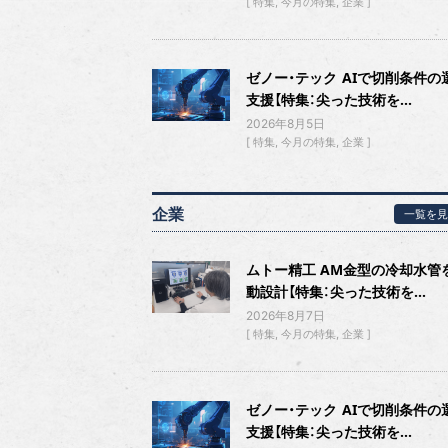
特集
今月の特集
企業
ゼノー・テック AIで切削条件の
支援【特集：尖った技術を...
2026年8月5日
特集
今月の特集
企業
企業
一覧を見
ムトー精工 AM金型の冷却水管
動設計【特集：尖った技術を...
2026年8月7日
特集
今月の特集
企業
ゼノー・テック AIで切削条件の
支援【特集：尖った技術を...