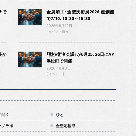
ラで
金属加工・金型技術展2026 産創館
で7/10、10：30～16：30
2026年6月12日
イベント情報
長が
「型技術者会議」が6月25、26日にAP
浜松町で開催
2026年6月3日
イベント
に聞く
ひと
クノラボ
金型応援隊