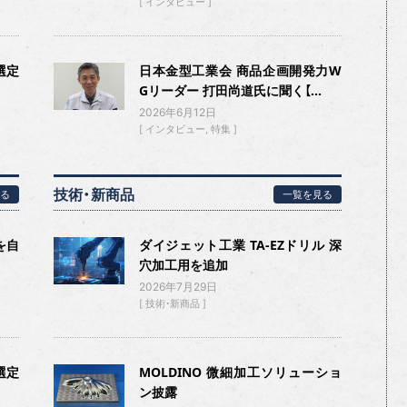
インタビュー
選定
日本金型工業会 商品企画開発力W
Gリーダー 打田尚道氏に聞く【...
2026年6月12日
インタビュー
特集
技術・新商品
る
一覧を見る
を自
ダイジェット工業 TA-EZドリル 深
穴加工用を追加
2026年7月29日
技術・新商品
選定
MOLDINO 微細加工ソリューショ
ン披露