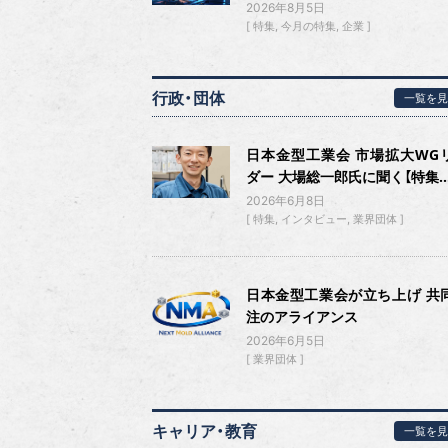
2026年8月5日
特集
今月の特集
企業
行政・団体
一覧を見
日本金型工業会 市場拡大WG
ダー 大場総一郎氏に聞く【特集..
2026年6月8日
特集
インタビュー
業界団体
日本金型工業会が立ち上げ 共
注のアライアンス
2026年6月5日
業界団体
キャリア・教育
一覧を見