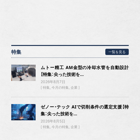
特集
一覧を見る
ムトー精工 AM金型の冷却水管を自動設計
【特集：尖った技術を...
2026年8月7日
特集
今月の特集
企業
ゼノー・テック AIで切削条件の選定支援【特
集：尖った技術を...
2026年8月5日
特集
今月の特集
企業