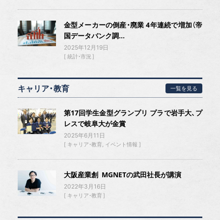
金型メーカーの倒産・廃業 4年連続で増加（帝
国データバンク調...
2025年12月19日
統計・市況
キャリア・教育
一覧を見る
第17回学生金型グランプリ プラで岩手大、プ
レスで岐阜大が金賞
2025年6月11日
キャリア・教育
イベント情報
大阪産業創 MGNETの武田社長が講演
2022年3月16日
キャリア・教育