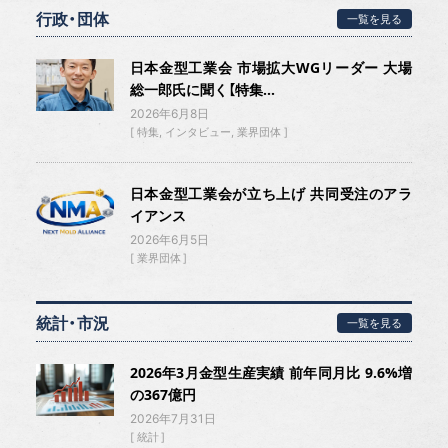
行政・団体
一覧を見る
日本金型工業会 市場拡大WGリーダー 大場
総一郎氏に聞く【特集...
2026年6月8日
特集
インタビュー
業界団体
日本金型工業会が立ち上げ 共同受注のアラ
イアンス
2026年6月5日
業界団体
統計・市況
一覧を見る
2026年3月金型生産実績 前年同月比 9.6%増
の367億円
2026年7月31日
統計