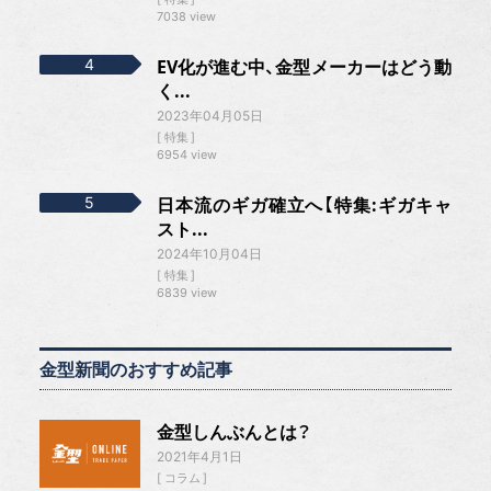
7038 view
EV化が進む中、金型メーカーはどう動
く...
2023年04月05日
特集
6954 view
日本流のギガ確立へ【特集:ギガキャ
スト...
2024年10月04日
特集
6839 view
金型新聞のおすすめ記事
金型しんぶんとは？
2021年4月1日
コラム