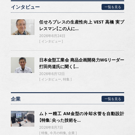
インタビュー
一覧を見る
任せろプレスの生産性向上 VEST 高橋 実プ
レスマン【この人に...
2026年6月24日
インタビュー
日本金型工業会 商品企画開発力WGリーダー
打田尚道氏に聞く【...
2026年6月12日
インタビュー
特集
企業
一覧を見る
ムトー精工 AM金型の冷却水管を自動設計
【特集：尖った技術を...
2026年8月7日
特集
今月の特集
企業