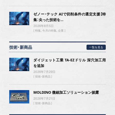
ゼノー・テック AIで切削条件の選定支援【特
集：尖った技術を...
2026年8月5日
特集
今月の特集
企業
技術・新商品
一覧を見る
ダイジェット工業 TA-EZドリル 深穴加工用
を追加
2026年7月29日
技術・新商品
MOLDINO 微細加工ソリューション披露
2026年7月21日
技術・新商品