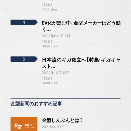
特集
7037 view
EV化が進む中、金型メーカーはどう動
く...
2023年04月05日
特集
6954 view
日本流のギガ確立へ【特集:ギガキャ
スト...
2024年10月04日
特集
6838 view
金型新聞のおすすめ記事
金型しんぶんとは？
2021年4月1日