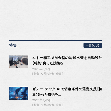
特集
一覧を見る
ムトー精工 AM金型の冷却水管を自動設計
【特集：尖った技術を...
2026年8月7日
特集
今月の特集
企業
ゼノー・テック AIで切削条件の選定支援【特
集：尖った技術を...
2026年8月5日
特集
今月の特集
企業