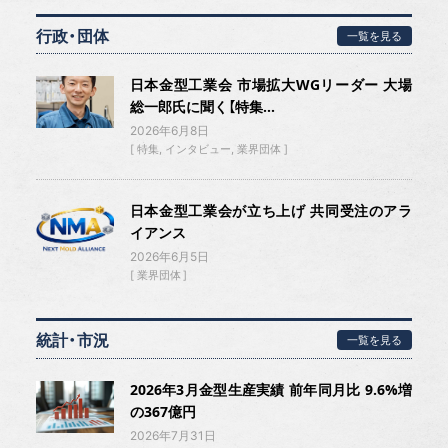
行政・団体
一覧を見る
日本金型工業会 市場拡大WGリーダー 大場
総一郎氏に聞く【特集...
2026年6月8日
特集
インタビュー
業界団体
日本金型工業会が立ち上げ 共同受注のアラ
イアンス
2026年6月5日
業界団体
統計・市況
一覧を見る
2026年3月金型生産実績 前年同月比 9.6%増
の367億円
2026年7月31日