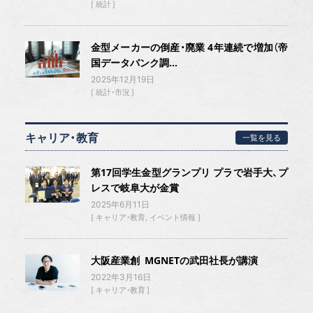
統計
金型メーカーの倒産・廃業 4年連続で増加（帝
国データバンク調...
2025年12月19日
統計・市況
キャリア・教育
一覧を見る
第17回学生金型グランプリ プラで岩手大、プ
レスで岐阜大が金賞
2025年6月11日
キャリア・教育
イベント情報
大阪産業創 MGNETの武田社長が講演
2022年3月16日
キャリア・教育