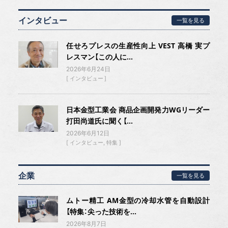
インタビュー
一覧を見る
任せろプレスの生産性向上 VEST 高橋 実プ
レスマン【この人に...
2026年6月24日
インタビュー
日本金型工業会 商品企画開発力WGリーダー
打田尚道氏に聞く【...
2026年6月12日
インタビュー
特集
企業
一覧を見る
ムトー精工 AM金型の冷却水管を自動設計
【特集：尖った技術を...
2026年8月7日