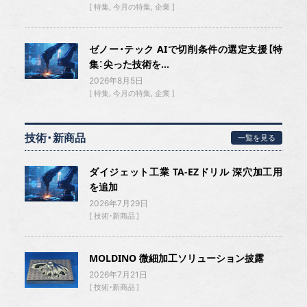
特集
今月の特集
企業
ゼノー・テック AIで切削条件の選定支援【特
集：尖った技術を...
2026年8月5日
特集
今月の特集
企業
技術・新商品
一覧を見る
ダイジェット工業 TA-EZドリル 深穴加工用
を追加
2026年7月29日
技術・新商品
MOLDINO 微細加工ソリューション披露
2026年7月21日
技術・新商品