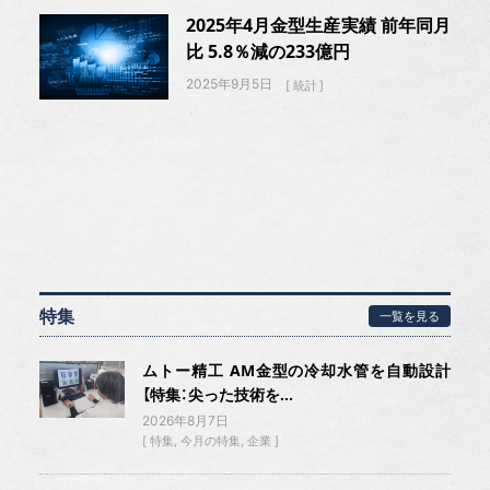
2025年4月金型生産実績 前年同月
比 5.8％減の233億円
2025年9月5日
統計
特集
一覧を見る
ムトー精工 AM金型の冷却水管を自動設計
【特集：尖った技術を...
2026年8月7日
特集
今月の特集
企業