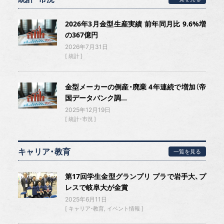
2026年3月金型生産実績 前年同月比 9.6%増
の367億円
2026年7月31日
統計
金型メーカーの倒産・廃業 4年連続で増加（帝
国データバンク調...
2025年12月19日
統計・市況
キャリア・教育
一覧を見る
第17回学生金型グランプリ プラで岩手大、プ
レスで岐阜大が金賞
2025年6月11日
キャリア・教育
イベント情報