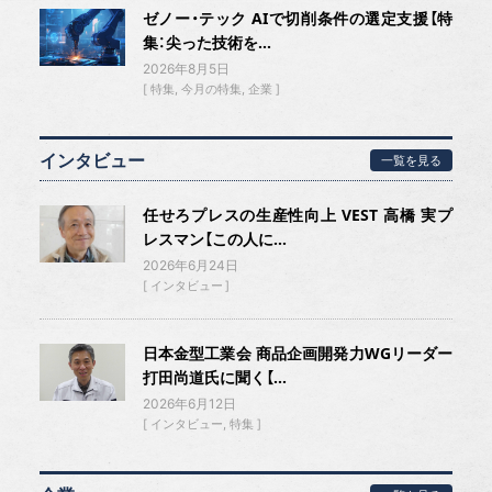
ゼノー・テック AIで切削条件の選定支援【特
集：尖った技術を...
2026年8月5日
特集
今月の特集
企業
インタビュー
一覧を見る
任せろプレスの生産性向上 VEST 高橋 実プ
レスマン【この人に...
2026年6月24日
インタビュー
日本金型工業会 商品企画開発力WGリーダー
打田尚道氏に聞く【...
2026年6月12日
インタビュー
特集