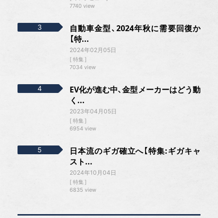
7740 view
自動車金型、2024年秋に需要回復か
【特...
2024年02月05日
特集
7034 view
EV化が進む中、金型メーカーはどう動
く...
2023年04月05日
特集
6954 view
日本流のギガ確立へ【特集:ギガキャ
スト...
2024年10月04日
特集
6835 view