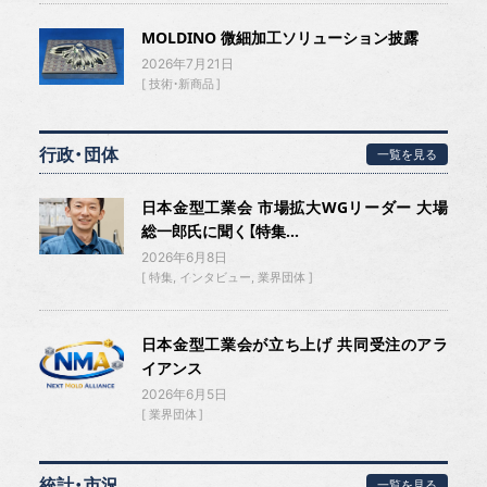
MOLDINO 微細加工ソリューション披露
2026年7月21日
技術・新商品
行政・団体
一覧を見る
日本金型工業会 市場拡大WGリーダー 大場
総一郎氏に聞く【特集...
2026年6月8日
特集
インタビュー
業界団体
日本金型工業会が立ち上げ 共同受注のアラ
イアンス
2026年6月5日
業界団体
統計・市況
一覧を見る