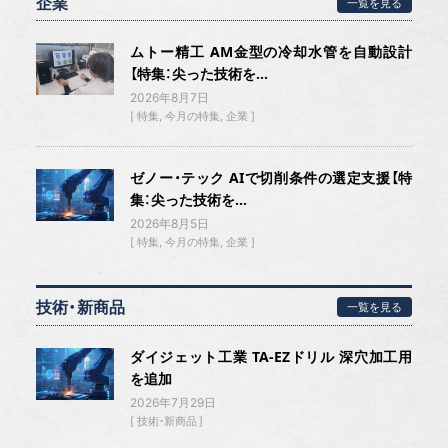
企業
一覧を見る
ムトー精工 AM金型の冷却水管を自動設計
【特集：尖った技術を...
2026年8月7日
特集
今月の特集
企業
ゼノー・テック AIで切削条件の選定支援【特
集：尖った技術を...
2026年8月5日
特集
今月の特集
企業
技術・新商品
一覧を見る
ダイジェット工業 TA-EZドリル 深穴加工用
を追加
2026年7月29日
技術・新商品