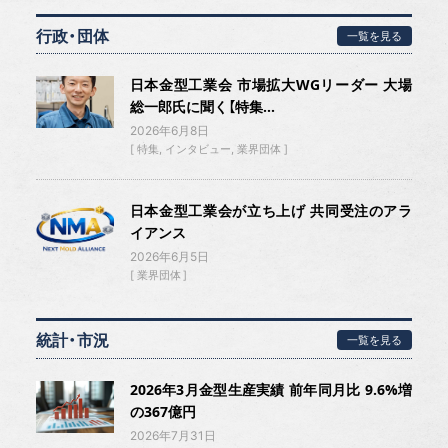
行政・団体
一覧を見る
日本金型工業会 市場拡大WGリーダー 大場
総一郎氏に聞く【特集...
2026年6月8日
特集
インタビュー
業界団体
日本金型工業会が立ち上げ 共同受注のアラ
イアンス
2026年6月5日
業界団体
統計・市況
一覧を見る
2026年3月金型生産実績 前年同月比 9.6%増
の367億円
2026年7月31日