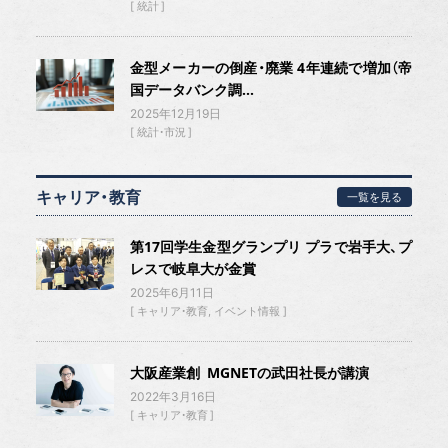
統計
金型メーカーの倒産・廃業 4年連続で増加（帝
国データバンク調...
2025年12月19日
統計・市況
キャリア・教育
一覧を見る
第17回学生金型グランプリ プラで岩手大、プ
レスで岐阜大が金賞
2025年6月11日
キャリア・教育
イベント情報
大阪産業創 MGNETの武田社長が講演
2022年3月16日
キャリア・教育