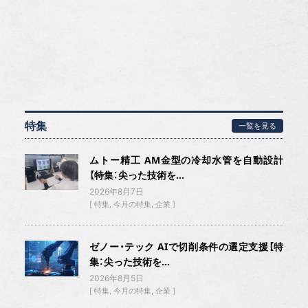
特集
一覧を見る
ムトー精工 AM金型の冷却水管を自動設計
【特集：尖った技術を...
2026年8月7日
特集
今月の特集
企業
ゼノー・テック AIで切削条件の選定支援【特
集：尖った技術を...
2026年8月5日
特集
今月の特集
企業