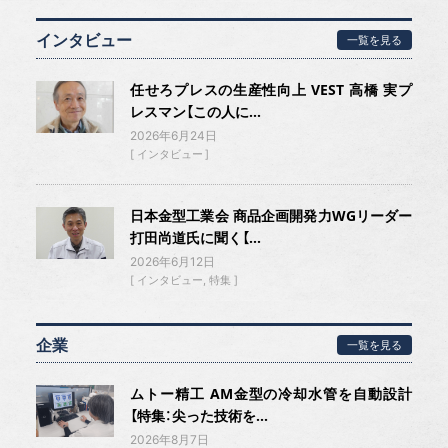
インタビュー
一覧を見る
任せろプレスの生産性向上 VEST 高橋 実プ
レスマン【この人に...
2026年6月24日
インタビュー
日本金型工業会 商品企画開発力WGリーダー
打田尚道氏に聞く【...
2026年6月12日
インタビュー
特集
企業
一覧を見る
ムトー精工 AM金型の冷却水管を自動設計
【特集：尖った技術を...
2026年8月7日