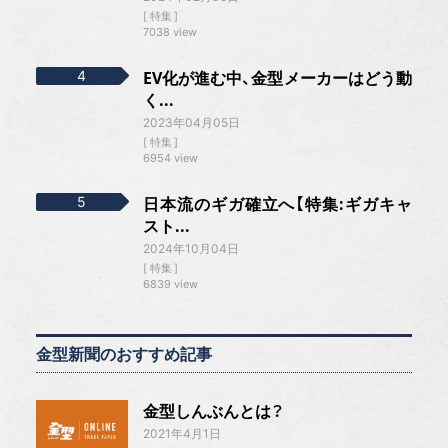
特集
7038 view
EV化が進む中、金型メーカーはどう動
く...
2023年04月05日
特集
6954 view
日本流のギガ確立へ【特集:ギガキャ
スト...
2024年10月04日
特集
6839 view
金型新聞のおすすめ記事
金型しんぶんとは？
2021年4月1日