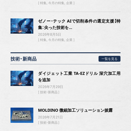
特集
今月の特集
企業
ゼノー・テック AIで切削条件の選定支援【特
集：尖った技術を...
2026年8月5日
特集
今月の特集
企業
技術・新商品
一覧を見る
ダイジェット工業 TA-EZドリル 深穴加工用
を追加
2026年7月29日
技術・新商品
MOLDINO 微細加工ソリューション披露
2026年7月21日
技術・新商品