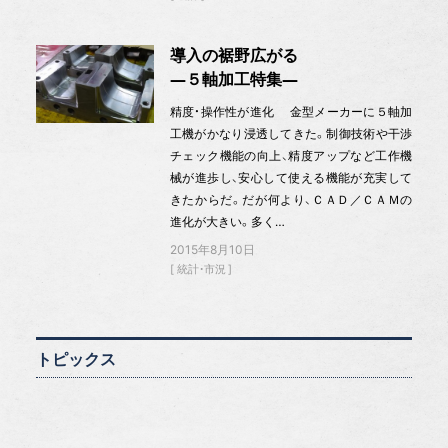
導入の裾野広がる
―５軸加工特集―
精度・操作性が進化 金型メーカーに５軸加
工機がかなり浸透してきた。制御技術や干渉
チェック機能の向上、精度アップなど工作機
械が進歩し、安心して使える機能が充実して
きたからだ。だが何より、ＣＡＤ／ＣＡＭの
進化が大きい。多く…
2015年8月10日
統計・市況
トピックス