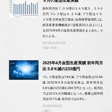
９月の金型生産実績
前年同月比７.０％増の３４５億５，５００
万円 プレス型は６.３％減、プラ型は１９.
２％増 日本金型工業会（会長牧野俊清氏）は、
経済産業省機械統計（従業員20人以上）によ
る2015年9月の金型生産実績をまとめた。そ
れによる…
2015年12月10日
統計・市況
2025年4月金型生産実績 前年同月
比 5.8％減の233億円
プレス用金型は7.8%減、プラ用金型は10.9%
減 2025年4月の金型生産は、前年同月比
5.8％減の233億4,284万円となった。前月比
では30.5％の大幅減となった。数量は前年同
月比15.7％減、前月比では4.8％…
2025年9月5日
統計