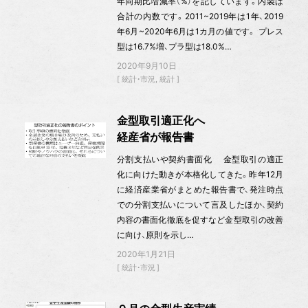
年同期比増減率（%）を記しています。内製は
合計の内数です。2011~2019年は1年、2019
年6月~2020年6月は1カ月の値です。 プレス
型は16.7%増、プラ型は18.0%…
2020年9月10日
統計・市況
統計
金型取引適正化へ
経産省が報告書
分割支払いや契約書面化 金型取引の適正
化に向けた動きが本格化してきた。昨年12月
に経済産業省がまとめた報告書で、発注時点
での分割支払いについて言及したほか、契約
内容の書面化徹底を促すなど金型取引の改善
に向け、原則を示し…
2020年1月21日
統計・市況