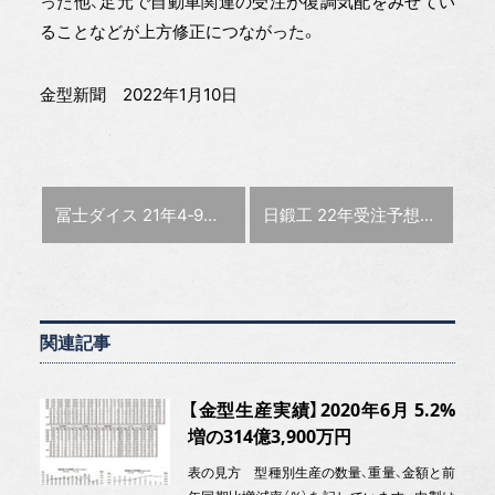
った他、足元で自動車関連の受注が復調気配をみせてい
ることなどが上方修正につながった。
金型新聞 2022年1月10日
前の記事 :
次の記事 :
冨士ダイス 21年4‐9月期決算
日鍛工 22年受注予想・4.6%増3400億円
関連記事
【金型生産実績】2020年6月 5.2%
増の314億3,900万円
表の見方 型種別生産の数量、重量、金額と前