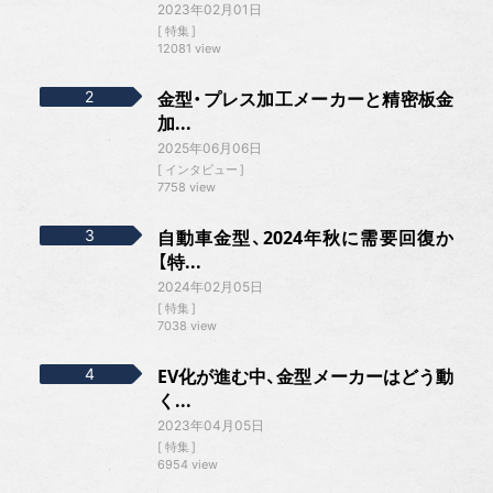
2023年02月01日
特集
12081 view
金型・プレス加工メーカーと精密板金
加...
2025年06月06日
インタビュー
7758 view
自動車金型、2024年秋に需要回復か
【特...
2024年02月05日
特集
7038 view
EV化が進む中、金型メーカーはどう動
く...
2023年04月05日
特集
6954 view