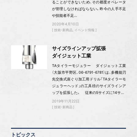
ることができないため、その都度オペレータ
が管理しなければならない。昨今の人手不足
や技能者不足…
2020年4月10日
技術・新商品
イベント情報
サイズラインアップ拡張
ダイジェット工業
TAタイラーモジュラー ダイジェット工業
（大阪市平野区、06-6791-6781）は、多機能刃
先交換式座ぐり加工用ドリル「TAタイラーモ
ジュラーヘッド」の工具径のサイズラインア
ップを拡張した。 従来の5サイズに14サ…
2019年11月22日
技術・新商品
トピックス