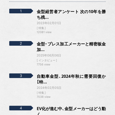
金型経営者アンケート 次の10年を勝
ち残...
2023年02月01日
特集
12081 view
金型・プレス加工メーカーと精密板金
加...
2025年06月06日
インタビュー
7756 view
自動車金型、2024年秋に需要回復か
【特...
2024年02月05日
特集
7038 view
EV化が進む中、金型メーカーはどう動
く...