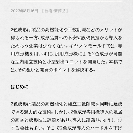
2023年8月16日
技術・新商品
2色成形は製品の高機能化や工数削減などのメリットが
得られる一方、成形品質への不安や設備負担から導入を
ためらう企業は少なくない。キヤノンモールドでは、専
用成形機を用いずに、汎用成形機による2色成形が可能
な型内組立技術と小型射出ユニットを開発した。本稿で
は、その狙いと開発のポイントを解説する。
はじめに
2色成形は製品の高機能化と組立工数削減を同時に達成
できる魅力的な技術。しかし、2色成形専用機導入の敷居
の高さと成形性に課題があり、導入に躊躇（ちゅうしょ）
する会社も多い。そこで2色成形導入のハードルを下げ