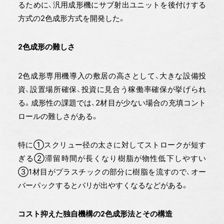
るために、汎用成形機にサブ射出ユニットを後付けする
方式の2色成形方式を開発した。
2色成形の難しさ
2色成形専用機導入の敷居の高さとして、大きな設備投
資、設置場所確保、投資に見合う稼働率確保が挙げられ
る。成形性の課題では、2材目が少ない場合の充填コント
ロールの難しさがある。
特に①スクリュー径の太さに対してストロークが短す
ぎる②滞留時間が長くなり樹脂が物性低下しやすい
③1材目がプラスチックの部分に樹脂を流すので、オー
バーパックするとバリが出やすくなるなどがある。
コスト抑えた独自機構の2色成形法とその構造