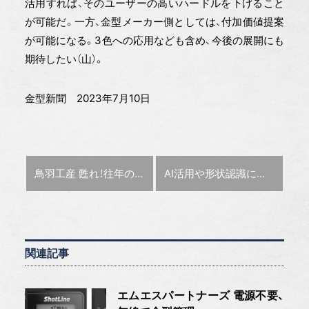
活用すれば、そのユーザーの高いハードルを下げること
が可能だ。一方、金型メーカー側としては、付加価値提案
が可能になる。3色への応用なども含め、今後の展開にも
期待したい（山）。
金型新聞 2023年7月10日
前の記事 :
次の記事 :
鳥羽工産 甦れ！往年の名車たち【金型の底力】
AI活用や形状認識による設計支援 塩田聖一氏（C&Gシステムズ 社長）【この人に聞く】
関連記事
エムエスパートナーズ 電源不要、