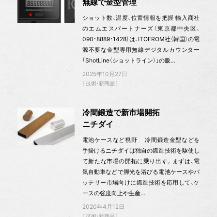
無線で金型管理
ショット数、温度、位置情報を把握 輸入商社
のエムエスパートナーズ（東京都中央区、
090・8889・1428）は、ITOFROM社（韓国）の電
源不要な金型専用無線デジタルカウンター
「ShotLine（ショットライン）」の販…
2025年10月27日
技術・新商品
冷間鍛造で新市場開拓
ニチダイ
電池ケースなど視野 冷間鍛造金型などを
手掛けるニチダイは独自の鍛造技術を駆使し
て新たな市場の開拓に乗り出す。まずは、電
気自動車などで脚光を浴びる電池ケースやバ
ッテリー市場向けに鍛造技術を応用して、ケ
ースの強度向上や生産…
2020年4月12日
技術・新商品