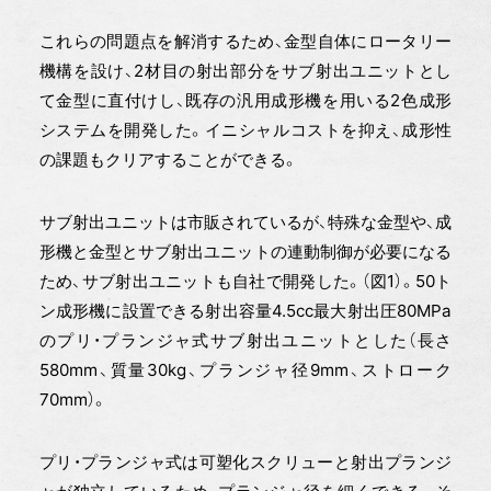
これらの問題点を解消するため、金型自体にロータリー
機構を設け、2材目の射出部分をサブ射出ユニットとし
て金型に直付けし、既存の汎用成形機を用いる2色成形
システムを開発した。イニシャルコストを抑え、成形性
の課題もクリアすることができる。
サブ射出ユニットは市販されているが、特殊な金型や、成
形機と金型とサブ射出ユニットの連動制御が必要になる
ため、サブ射出ユニットも自社で開発した。（図1）。50ト
ン成形機に設置できる射出容量4.5cc最大射出圧80MPa
のプリ・プランジャ式サブ射出ユニットとした（長さ
580mm、質量30kg、プランジャ径9mm、ストローク
70mm）。
プリ・プランジャ式は可塑化スクリューと射出プランジ