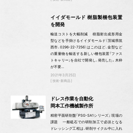
イイダモールド 樹脂製梱包装置
を開発
輸送コストを大幅削減 樹脂射出成形用金
型などを手掛けるイイダモールド（茨城県筑
西市、0296-22-7256）はこのほど、金型など
の重量物を輸送する新しい梱包装置「ファス
トキャリー」を自社で開発し、発売した。木枠
が不要…
2021年3月25日
技術・新商品
ドレス作業を自動化
岡本工作機械製作所
精密平面研削盤「PSG-SA1シリーズ」 現場の
課題 一般砥石での研削加工で必須となる
ドレッシング工程は、研削サイクル中に入れ