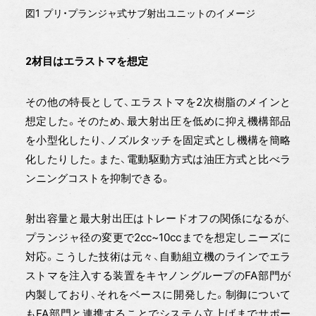
図1 プリ・プランジャ式サブ射出ユニットのイメージ
2材目はエラストマを想定
その他の特長として、エラストマを2次樹脂のメインと
想定した。そのため、最大射出圧を低めに抑え機構部品
を小型化したり、ノズルタッチを固定式とし機構を簡略
化したりした。また、電動駆動方式は油圧方式と比べラ
ンニングコストを抑制できる。
射出容量と最大射出圧はトレードオフの関係になるが、
プランジャ径の変更で2cc~10ccまでを想定しニーズに
対応。こうした技術は元々、自動組立機のラインでエラ
ストマを注入する装置をキヤノングループのFA部門が
内製しており、それをベースに開発した。制御について
もFA部門と連携することでシステム立上げまでサポー