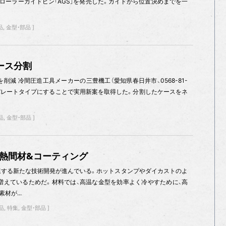
ローラーガイドピン「AGS」を発売した。ガイドから位置決めまでを一
品
金型・部品
ース分割
削減 冷間圧造工具メーカーの三豊機工（愛知県春日井市、0568-81-
セパレートタイプにすることで実用新案を取得した。分割したケースをネ
品
金型・部品
gh！】熱間材&コーティング
連する新たな技術開発が進んでいる。ホットスタンプやダイカストのよ
増えているためだ。材料では、高温な金型を効率よく冷やすために、高
材が...
品
特集
金型・部品