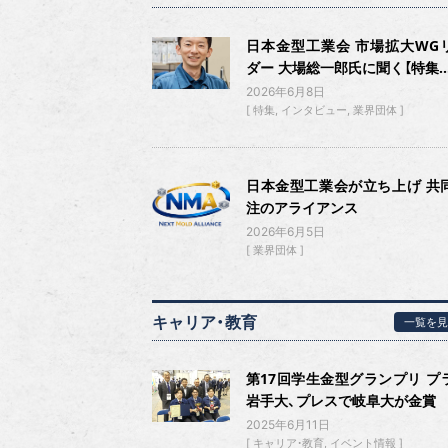
日本金型工業会 市場拡大WG
ダー 大場総一郎氏に聞く【特集..
2026年6月8日
特集
インタビュー
業界団体
日本金型工業会が立ち上げ 共
注のアライアンス
2026年6月5日
業界団体
キャリア・教育
一覧を見
第17回学生金型グランプリ プ
岩手大、プレスで岐阜大が金賞
2025年6月11日
キャリア・教育
イベント情報