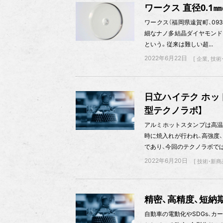
ワークス 直径0.
ワークス（福岡県遠賀町、093
細なナノ多結晶ダイヤモンド
という。従来は難しい超...
2022年6月22日
企業
技術
日立ハイテク ホッ
型テクノラボ】
アルミホットスタンプは高温
時に焼入れが行われ、高強度
であり、今回のテクノラボでは、
2022年6月20日
技術・新商
精密、高精度、短納
自動車の電動化やSDGs、