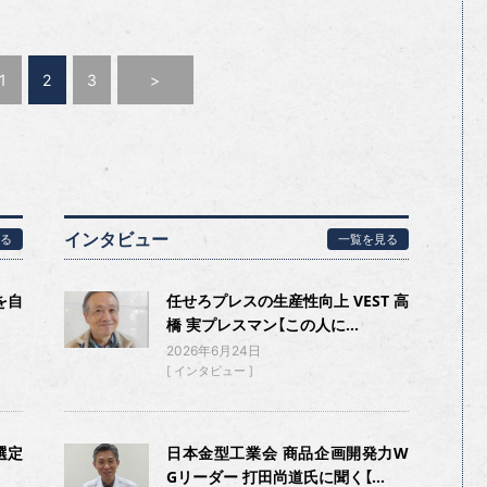
1
2
3
>
インタビュー
る
一覧を見る
を自
任せろプレスの生産性向上 VEST 高
橋 実プレスマン【この人に...
2026年6月24日
インタビュー
選定
日本金型工業会 商品企画開発力W
Gリーダー 打田尚道氏に聞く【...