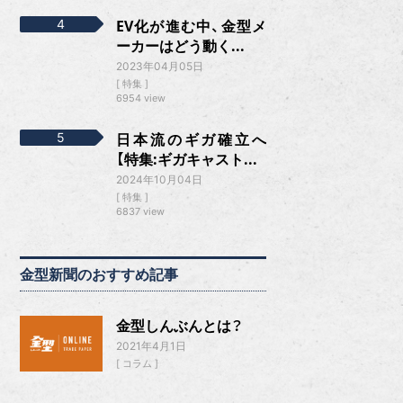
EV化が進む中、金型メ
ーカーはどう動く...
2023年04月05日
特集
6954 view
日本流のギガ確立へ
【特集:ギガキャスト...
2024年10月04日
特集
6837 view
金型新聞のおすすめ記事
金型しんぶんとは？
2021年4月1日
コラム