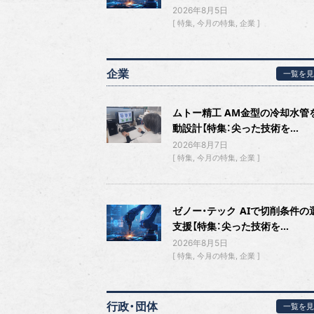
2026年8月5日
特集
今月の特集
企業
企業
一覧を見
ムトー精工 AM金型の冷却水管
動設計【特集：尖った技術を...
2026年8月7日
特集
今月の特集
企業
ゼノー・テック AIで切削条件の
支援【特集：尖った技術を...
2026年8月5日
特集
今月の特集
企業
行政・団体
一覧を見