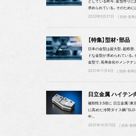
としている昨今、金型作りに
求められている。そのためには
2022年5月27日
技術・新商
【特集】型材・部品
日本の金型は超大型、超精密
ドな金型が求められている。
金型で、長寿命化やメンテナンス
2021年11月4日
技術・新商
日立金属 ハイテン
被削性3.5倍に 日立金属（東京
に高めた冷間ダイス鋼「SLD
中...
2021年10月12日
技術・新