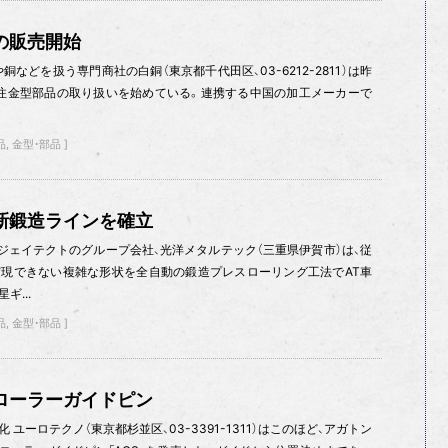
の販売開始
などを扱う専門商社の白銅（東京都千代田区、03-6212-2811）は昨
注金型部品の取り扱いを始めている。連携する中国の加工メーカーで
品
金型・部品
新鍛造ラインを確立
ジェイテクトのグループ会社、光洋メタルテック（三重県伊賀市）は、従
現できない複雑な形状を全自動の鍛造プレスローリング工法でAT車
...
品
金型・部品
ローラーガイドピン
ユーロテクノ（東京都杉並区、03-3391-1311）はこのほど、アガトン