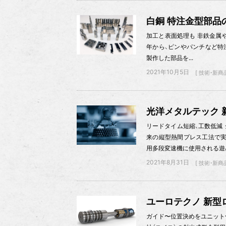
白銅 特注金型部品
加工と表面処理も 非鉄金属や銅
年から、ピンやパンチなど特
製作した部品を...
2021年10月5日
技術・新商
光洋メタルテック 
リードタイム短縮、工数低減 
来の縦型熱間プレス工法で実
用多段変速機に使用される遊星ギ
2021年8月31日
技術・新商
ユーロテクノ 新型
ガイド〜位置決めをユニット化 