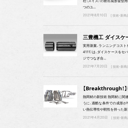
社（スイス）の射出成形金型用
つのユ...
2021年8月10日
技術・新商
三豊機工 ダイスケ
実用新案、ランニングコストを
4111）は、ダイスケースを
ジでつなぎ合...
2021年7月20日
技術・新商
【Breakthrou
熱間材の新技術 熱間材に関
うに、過酷な条件での成形が
い熱伝導性や靭性を持った新素
2021年4月20日
技術・新商