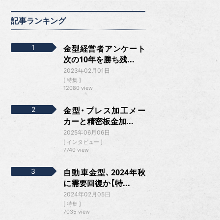
記事ランキング
金型経営者アンケート
次の10年を勝ち残...
2023年02月01日
特集
12080 view
金型・プレス加工メー
カーと精密板金加...
2025年06月06日
インタビュー
7740 view
自動車金型、2024年秋
に需要回復か【特...
2024年02月05日
特集
7035 view