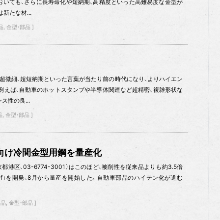
おいても、さらに長寿命化や短納期、高精度といった高難易度な金型が
新たな材...
品
金型・部品
、超微細、超短納期といった言葉が当たり前の時代になり、よりハイエン
例えば、自動車のホットスタンプや半導体関連など超精密、複雑形状な
性の良...
品
金型・部品
向け冷間金型用鋼を量産化
都港区、03-6774-3001）はこのほど、被削性を従来品よりも約3.5倍
‐f」を開発、8月から量産を開始した。自動車部品のハイテン化が進む
商品
金型・部品