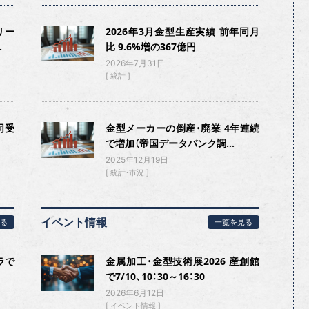
リー
2026年3月金型生産実績 前年同月
.
比 9.6%増の367億円
2026年7月31日
統計
同受
金型メーカーの倒産・廃業 4年連続
で増加（帝国データバンク調...
2025年12月19日
統計・市況
イベント情報
る
一覧を見る
ラで
金属加工・金型技術展2026 産創館
で7/10、10：30～16：30
2026年6月12日
イベント情報