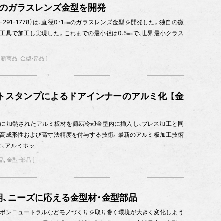
1㎜のガラスレンズ金型を開発
-291-1778）は、直径0・1㎜のガラスレンズ金型を開発した。独自の微
工具で加工し実現した。これまでの最小径は0.5㎜で、世界最小クラス
・新商品
金型・部品
トスタンプによるドアインナーのアルミ化 【金
に加熱されたアルミ板材を簡易冷却金型内に挿入し、プレス加工と同
、高成形性および高寸法精度を付与する技術。最新のアルミ板加工技術
アルミホッ...
品
金型・部品
期、ニーズに応える金型材・金型部品
カーボンニュートラルなどモノづくりを取り巻く環境が大きく変化しよう