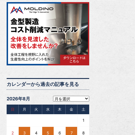
カレンダーから過去の記事を見る
2026年8月
日
月
火
水
木
金
土
1
2
3
4
5
6
7
8