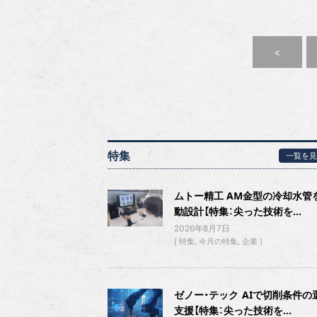
<
特集
一覧を見
ムトー精工 AM金型の冷却水管
動設計【特集：尖った技術を...
2026年8月7日
特集
今月の特集
企業
ゼノー・テック AIで切削条件の
支援【特集：尖った技術を...