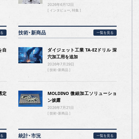
2026年6月12日
インタビュー
特集
技術・新商品
る
一覧を見る
を自
ダイジェット工業 TA-EZドリル 深
穴加工用を追加
2026年7月29日
技術・新商品
選定
MOLDINO 微細加工ソリューショ
ン披露
2026年7月21日
技術・新商品
統計・市況
る
一覧を見る