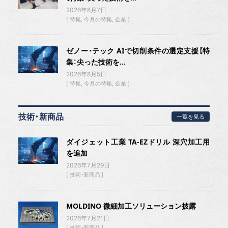
2026年8月7日
特集
今月の特集
企業
ゼノー・テック AIで切削条件の選定支援【特
集：尖った技術を...
2026年8月5日
特集
今月の特集
企業
技術・新商品
一覧を見る
ダイジェット工業 TA-EZドリル 深穴加工用
を追加
2026年7月29日
技術・新商品
MOLDINO 微細加工ソリューション披露
2026年7月21日
技術・新商品