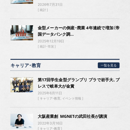
2026年7月31日
統計
金型メーカーの倒産・廃業 4年連続で増加（帝
国データバンク調...
2025年12月19日
統計・市況
キャリア・教育
一覧を見る
第17回学生金型グランプリ プラで岩手大、プ
レスで岐阜大が金賞
2025年6月11日
キャリア・教育
イベント情報
大阪産業創 MGNETの武田社長が講演
2022年3月16日
キャリア・教育