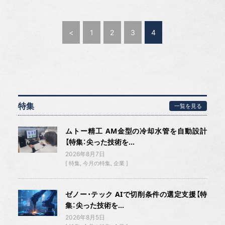
<
1
2
3
4
特集
一覧を見る
ムトー精工 AM金型の冷却水管を自動設計
【特集：尖った技術を...
2026年8月7日
特集
今月の特集
企業
ゼノー・テック AIで切削条件の選定支援【特
集：尖った技術を...
2026年8月5日