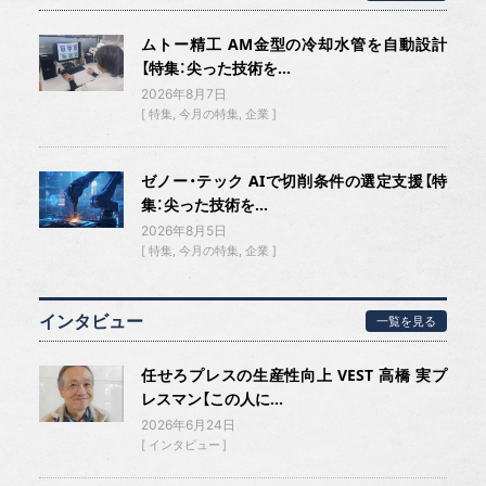
ムトー精工 AM金型の冷却水管を自動設計
【特集：尖った技術を...
2026年8月7日
特集
今月の特集
企業
ゼノー・テック AIで切削条件の選定支援【特
集：尖った技術を...
2026年8月5日
特集
今月の特集
企業
インタビュー
一覧を見る
任せろプレスの生産性向上 VEST 高橋 実プ
レスマン【この人に...
2026年6月24日
インタビュー