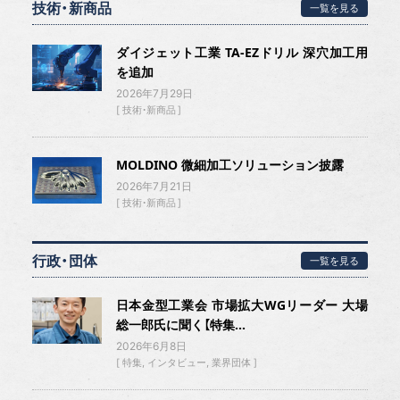
技術・新商品
一覧を見る
ダイジェット工業 TA-EZドリル 深穴加工用
を追加
2026年7月29日
技術・新商品
MOLDINO 微細加工ソリューション披露
2026年7月21日
技術・新商品
行政・団体
一覧を見る
日本金型工業会 市場拡大WGリーダー 大場
総一郎氏に聞く【特集...
2026年6月8日
特集
インタビュー
業界団体