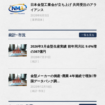
日本金型工業会が立ち上げ 共同受注のアラ
イアンス
2026年6月5日
業界団体
統計・市況
一覧を見る
2026年3月金型生産実績 前年同月比 9.6%増
の367億円
2026年7月31日
統計
金型メーカーの倒産・廃業 4年連続で増加（帝
国データバンク調...
2025年12月19日
統計・市況