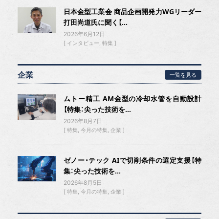
日本金型工業会 商品企画開発力WGリーダー
打田尚道氏に聞く【...
2026年6月12日
インタビュー
特集
企業
一覧を見る
ムトー精工 AM金型の冷却水管を自動設計
【特集：尖った技術を...
2026年8月7日
特集
今月の特集
企業
ゼノー・テック AIで切削条件の選定支援【特
集：尖った技術を...
2026年8月5日
特集
今月の特集
企業