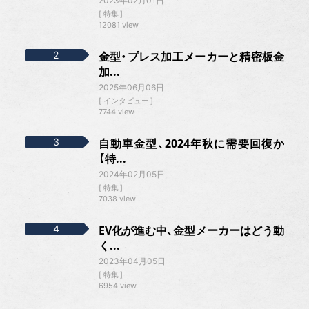
2023年02月01日
特集
12081 view
金型・プレス加工メーカーと精密板金
加...
2025年06月06日
インタビュー
7744 view
自動車金型、2024年秋に需要回復か
【特...
2024年02月05日
特集
7038 view
EV化が進む中、金型メーカーはどう動
く...
2023年04月05日
特集
6954 view