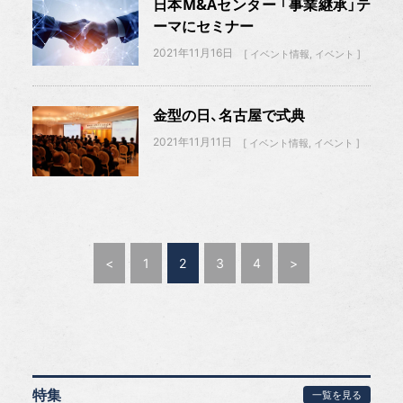
日本M&Aセンター 「事業継承」テ
ーマにセミナー
2021年11月16日
イベント情報
イベント
金型の日、名古屋で式典
2021年11月11日
イベント情報
イベント
<
1
2
3
4
>
特集
一覧を見る